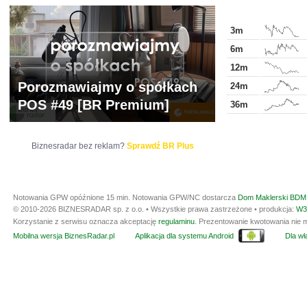
3m
6m
12m
Porozmawiajmy o spółkach
24m
POS #49 [BR Premium]
36m
Biznesradar bez reklam?
Sprawdź BR Plus
Notowania GPW opóźnione 15 min.
Notowania GPW/NC dostarcza
Dom Maklerski BDM 
© 2010-2026 BIZNESRADAR sp. z o.o. • Wszystkie prawa zastrzeżone • produkcja:
W3
Korzystanie z serwisu oznacza akceptację
regulaminu
. Prezentowanie kwotowania nie m
Mobilna wersja BiznesRadar.pl
Aplikacja dla systemu Android
Dla wła