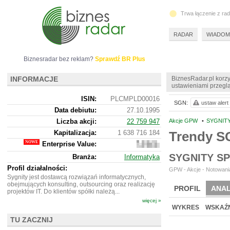
Trwa łączenie z ra
RADAR
WIADOM
Biznesradar bez reklam?
Sprawdź BR Plus
INFORMACJE
BiznesRadar.pl korzy
ustawieniami przeglą
ISIN:
PLCMPLD00016
SGN:
ustaw alert
Data debiutu:
27.10.1995
Liczba akcji:
22 759 947
Akcje GPW
•
SYGNITY
Kapitalizacja:
1 638 716 184
Trendy S
Enterprise Value:
1
446
SYGNITY S
Branża:
Informatyka
707
184
Profil działalności:
GPW - Akcje - Notowania
Sygnity jest dostawcą rozwiązań informatycznych,
obejmujących konsulting, outsourcing oraz realizację
PROFIL
ANAL
projektów IT. Do klientów spółki należą...
więcej »
NOWE
BR LAB
WYKRES
WSKAŹN
TU ZACZNIJ