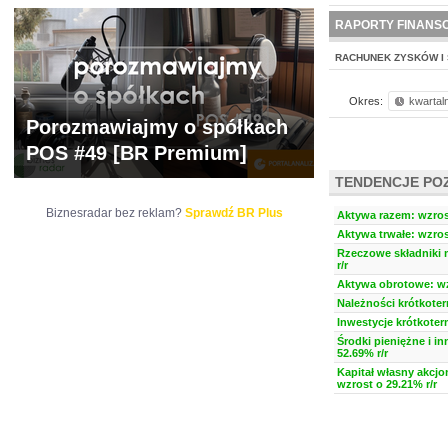
NOWE
BR LAB
RAPORTY FINANS
RACHUNEK ZYSKÓW I 
Okres:
kwartal
Porozmawiajmy o spółkach
POS #49 [BR Premium]
TENDENCJE PO
Biznesradar bez reklam?
Sprawdź BR Plus
Aktywa razem: wzrost
Aktywa trwałe: wzros
Rzeczowe składniki 
r/r
Aktywa obrotowe: wz
Należności krótkoter
Inwestycje krótkoter
Środki pieniężne i i
52.69% r/r
Kapitał własny akcjo
wzrost o 29.21% r/r