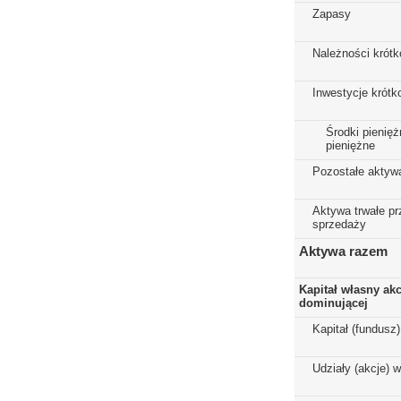
Zapasy
Należności krót
Inwestycje krót
Środki pienięż
pieniężne
Pozostałe aktyw
Aktywa trwałe p
sprzedaży
Aktywa razem
Kapitał własny ak
dominującej
Kapitał (fundusz
Udziały (akcje) 