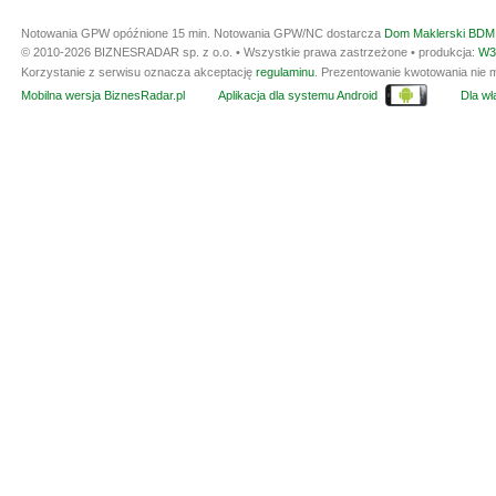
Notowania GPW opóźnione 15 min.
Notowania GPW/NC dostarcza
Dom Maklerski BDM 
© 2010-2026 BIZNESRADAR sp. z o.o. • Wszystkie prawa zastrzeżone • produkcja:
W3
Korzystanie z serwisu oznacza akceptację
regulaminu
. Prezentowanie kwotowania nie m
Mobilna wersja BiznesRadar.pl
Aplikacja dla systemu Android
Dla wła