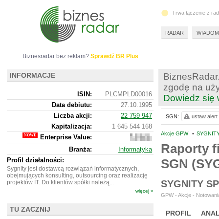
Trwa łączenie z ra
RADAR
WIADOM
Biznesradar bez reklam?
Sprawdź BR Plus
INFORMACJE
BiznesRadar.
zgodę na uży
ISIN:
PLCMPLD00016
Dowiedz się 
Data debiutu:
27.10.1995
Liczba akcji:
22 759 947
SGN:
ustaw alert
Kapitalizacja:
1 645 544 168
Akcje GPW
•
SYGNITY
Enterprise Value:
1
453
Raporty f
Branża:
Informatyka
535
168
Profil działalności:
SGN (SY
Sygnity jest dostawcą rozwiązań informatycznych,
obejmujących konsulting, outsourcing oraz realizację
SYGNITY S
projektów IT. Do klientów spółki należą...
więcej »
GPW - Akcje - Notowania
TU ZACZNIJ
PROFIL
ANAL