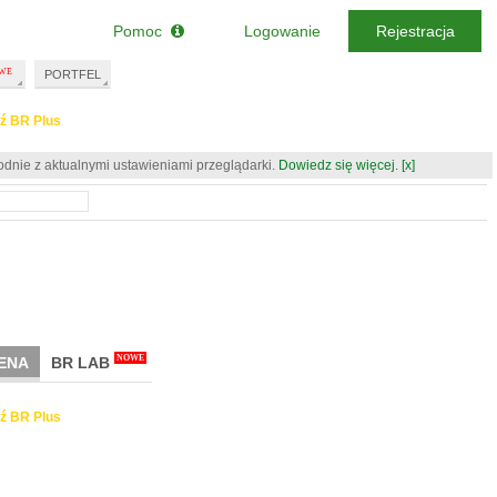
Pomoc
Logowanie
Rejestracja
PORTFEL
ź BR Plus
odnie z aktualnymi ustawieniami przeglądarki.
Dowiedz się więcej.
[x]
NOWE
ENA
BR LAB
ź BR Plus