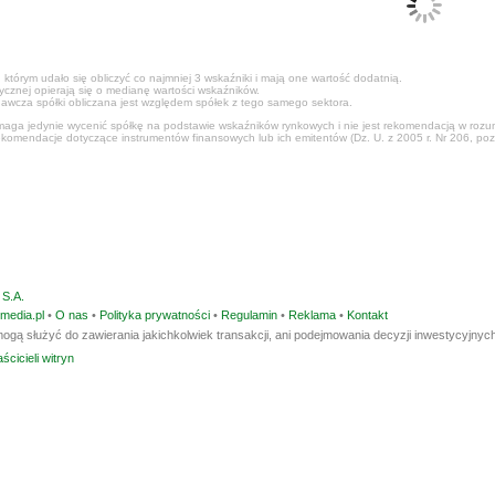
 którym udało się obliczyć co najmniej 3 wskaźniki i mają one wartość dodatnią.
tycznej opierają się o medianę wartości wskaźników.
awcza spółki obliczana jest względem spółek z tego samego sektora.
ga jedynie wycenić spółkę na podstawie wskaźników rynkowych i nie jest rekomendacją w rozumi
ekomendacje dotyczące instrumentów finansowych lub ich emitentów (Dz. U. z 2005 r. Nr 206, poz
S.A.
media.pl
•
O nas
•
Polityka prywatności
•
Regulamin
•
Reklama
•
Kontakt
ogą służyć do zawierania jakichkolwiek transakcji, ani podejmowania decyzji inwestycyjnych
ścicieli witryn