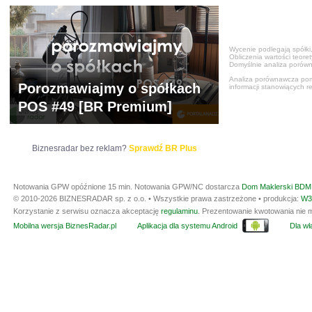
Wycenie podlegają spółki,
Obliczenia wartości teore
Domyślnie analiza porówn
Analiza porównawcza poma
Porozmawiajmy o spółkach
informacji stanowiących r
POS #49 [BR Premium]
Biznesradar bez reklam?
Sprawdź BR Plus
Notowania GPW opóźnione 15 min.
Notowania GPW/NC dostarcza
Dom Maklerski BDM 
© 2010-2026 BIZNESRADAR sp. z o.o. • Wszystkie prawa zastrzeżone • produkcja:
W3
Korzystanie z serwisu oznacza akceptację
regulaminu
. Prezentowanie kwotowania nie m
Mobilna wersja BiznesRadar.pl
Aplikacja dla systemu Android
Dla wła