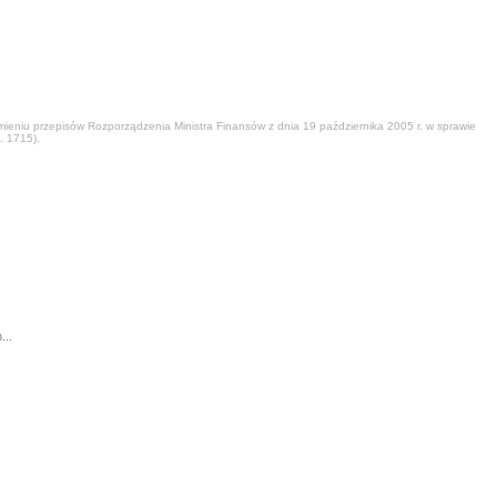
eniu przepisów Rozporządzenia Ministra Finansów z dnia 19 października 2005 r. w sprawie
. 1715).
...