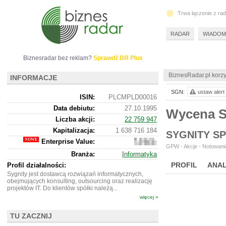
Trwa łączenie z ra
RADAR
WIADOM
Biznesradar bez reklam?
Sprawdź BR Plus
BiznesRadar.pl korzy
INFORMACJE
SGN:
ustaw alert
ISIN:
PLCMPLD00016
Data debiutu:
27.10.1995
Wycena 
Liczba akcji:
22 759 947
Kapitalizacja:
1 638 716 184
SYGNITY S
Enterprise Value:
1
GPW - Akcje - Notowania
446
Branża:
Informatyka
707
184
PROFIL
ANAL
Profil działalności:
Sygnity jest dostawcą rozwiązań informatycznych,
obejmujących konsulting, outsourcing oraz realizację
projektów IT. Do klientów spółki należą...
więcej »
TU ZACZNIJ