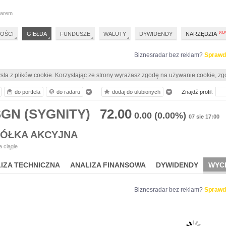
darem
OŚCI
GIEŁDA
FUNDUSZE
WALUTY
DYWIDENDY
NARZĘDZIA
Biznesradar bez reklam?
Sprawd
sta z plików cookie. Korzystając ze strony wyrażasz zgodę na używanie cookie, zg
do portfela
do radaru
dodaj do ulubionych
Znajdź profil:
SGN (SYGNITY)
72.00
0.00
(0.00%)
07 sie 17:00
PÓŁKA AKCYJNA
 ciągłe
IZA TECHNICZNA
ANALIZA FINANSOWA
DYWIDENDY
WYC
Biznesradar bez reklam?
Sprawd