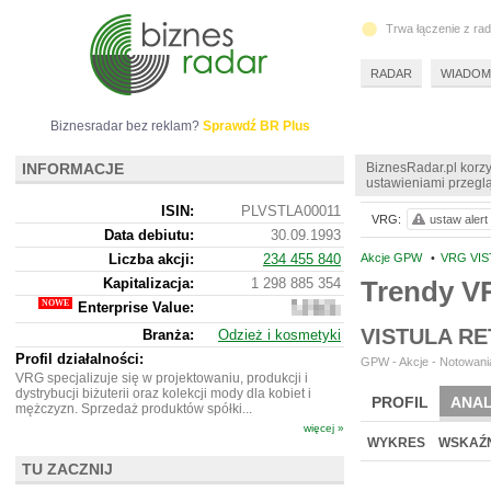
Trwa łączenie z ra
RADAR
WIADOM
Biznesradar bez reklam?
Sprawdź BR Plus
INFORMACJE
BiznesRadar.pl korzy
ustawieniami przeglą
ISIN:
PLVSTLA00011
VRG:
ustaw alert
Data debiutu:
30.09.1993
Liczba akcji:
234 455 840
Akcje GPW
•
VRG VIS
Kapitalizacja:
1 298 885 354
Trendy 
Enterprise Value:
1
821
VISTULA R
Branża:
Odzież i kosmetyki
280
354
Profil działalności:
GPW - Akcje - Notowania
VRG specjalizuje się w projektowaniu, produkcji i
dystrybucji biżuterii oraz kolekcji mody dla kobiet i
PROFIL
ANAL
mężczyzn. Sprzedaż produktów spółki...
więcej »
WYCENA
BR 
WYKRES
WSKAŹN
TU ZACZNIJ