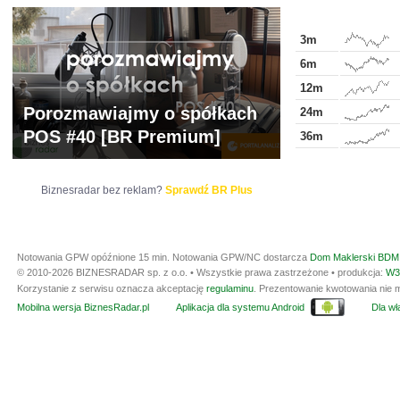
3m
6m
12m
Porozmawiajmy o spółkach
24m
POS #40 [BR Premium]
36m
Biznesradar bez reklam?
Sprawdź BR Plus
Notowania GPW opóźnione 15 min.
Notowania GPW/NC dostarcza
Dom Maklerski BDM 
© 2010-2026 BIZNESRADAR sp. z o.o. • Wszystkie prawa zastrzeżone • produkcja:
W3
Korzystanie z serwisu oznacza akceptację
regulaminu
. Prezentowanie kwotowania nie m
Mobilna wersja BiznesRadar.pl
Aplikacja dla systemu Android
Dla wła