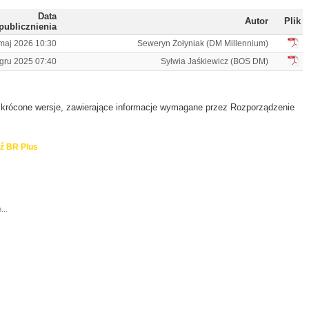
Data
Autor
Plik
publicznienia
maj 2026 10:30
Seweryn Żołyniak (DM Millennium)
gru 2025 07:40
Sylwia Jaśkiewicz (BOS DM)
 skrócone wersje, zawierające informacje wymagane przez Rozporządzenie
ź BR Plus
...