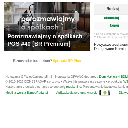
Rodzaj
akumuluj
kupuj
* Cena uwzględnia dywid
Porozmawiajmy o spółkach
** Stosunek ceny docelow
POS #40 [BR Premium]
Powyższe zestawieni
Delegowane Komisji 
Biznesradar bez reklam?
Sprawdź BR Plus
Notowania GPW opóźnione 15 min.
Notowania GPW/NC dostarcza
Dom Maklerski BDM 
© 2010-2026 BIZNESRADAR sp. z o.o. • Wszystkie prawa zastrzeżone • produkcja:
W3
Korzystanie z serwisu oznacza akceptację
regulaminu
. Prezentowanie kwotowania nie m
Mobilna wersja BiznesRadar.pl
Aplikacja dla systemu Android
Dla wła