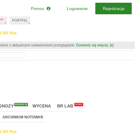
Pomoc
Logowanie
Rejestracja
PORTFEL
ź BR Plus
odnie z aktualnymi ustawieniami przeglądarki.
Dowiedz się więcej.
[x]
PREMIUM
NOWE
GNOZY
WYCENA
BR LAB
ARCHIWUM NOTOWAŃ
ź BR Plus