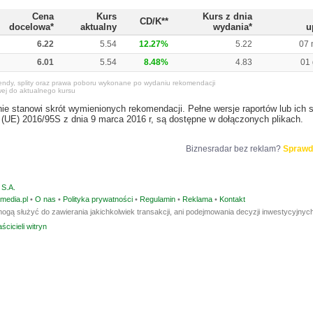
Cena
Kurs
Kurs z dnia
CD/K**
docelowa*
aktualny
wydania*
u
6.22
5.54
12.27%
5.22
07 
6.01
5.54
8.48%
4.83
01 
endy, splity oraz prawa poboru wykonane po wydaniu rekomendacji
ej do aktualnego kursu
e stanowi skrót wymienionych rekomendacji. Pełne wersje raportów lub ich
(UE) 2016/95S z dnia 9 marca 2016 r, są dostępne w dołączonych plikach.
Biznesradar bez reklam?
Sprawd
S.A.
media.pl
•
O nas
•
Polityka prywatności
•
Regulamin
•
Reklama
•
Kontakt
ogą służyć do zawierania jakichkolwiek transakcji, ani podejmowania decyzji inwestycyjnych
ścicieli witryn