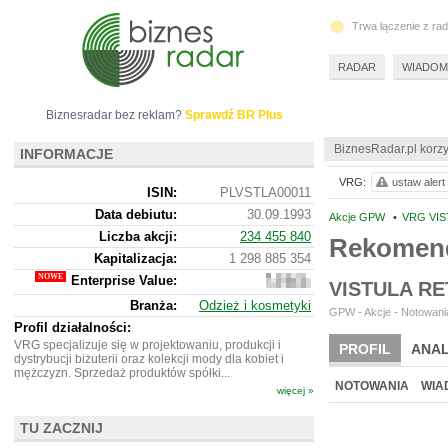
Trwa łączenie z ra
RADAR
WIADOM
Biznesradar bez reklam?
Sprawdź BR Plus
BiznesRadar.pl korzy
INFORMACJE
VRG:
ustaw alert
ISIN:
PLVSTLA00011
Data debiutu:
30.09.1993
Akcje GPW
•
VRG VIS
Liczba akcji:
234 455 840
Rekomend
Kapitalizacja:
1 298 885 354
Enterprise Value:
1
VISTULA R
821
Branża:
Odzież i kosmetyki
280
GPW - Akcje - Notowania
354
Profil działalności:
VRG specjalizuje się w projektowaniu, produkcji i
PROFIL
ANAL
dystrybucji biżuterii oraz kolekcji mody dla kobiet i
mężczyzn. Sprzedaż produktów spółki...
NOTOWANIA
WIA
więcej »
TU ZACZNIJ