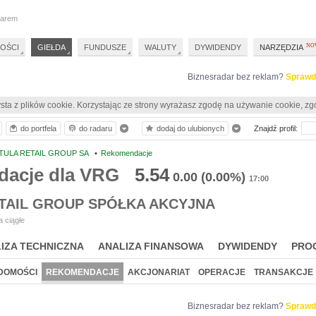
darem
OŚCI
GIEŁDA
FUNDUSZE
WALUTY
DYWIDENDY
NARZĘDZIA
Biznesradar bez reklam?
Sprawd
sta z plików cookie. Korzystając ze strony wyrażasz zgodę na używanie cookie, zg
do portfela
do radaru
dodaj do ulubionych
Znajdź profil:
TULA RETAIL GROUP SA
•
Rekomendacje
acje dla VRG
5.54
0.00
(0.00%)
17:00
ETAIL GROUP SPÓŁKA AKCYJNA
 ciągłe
IZA TECHNICZNA
ANALIZA FINANSOWA
DYWIDENDY
PRO
DOMOŚCI
REKOMENDACJE
AKCJONARIAT
OPERACJE
TRANSAKCJE
Biznesradar bez reklam?
Sprawd