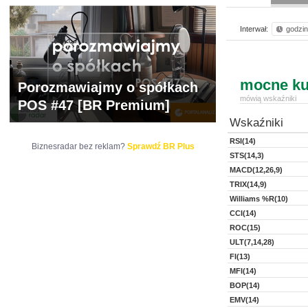
Interwał:
godzi
mocne ku
Porozmawiajmy o spółkach
mówią wskaźniki
POS #47 [BR Premium]
Wskaźniki
RSI(14)
Biznesradar bez reklam?
Sprawdź BR Plus
STS(14,3)
MACD(12,26,9)
TRIX(14,9)
Williams %R(10)
CCI(14)
ROC(15)
ULT(7,14,28)
FI(13)
MFI(14)
BOP(14)
EMV(14)