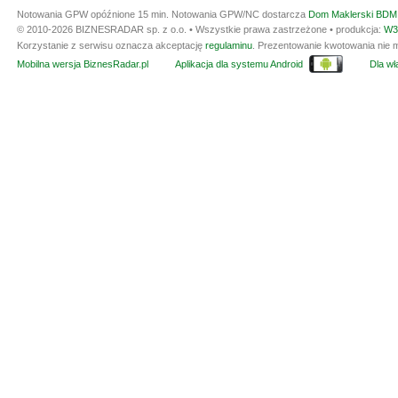
Notowania GPW opóźnione 15 min.
Notowania GPW/NC dostarcza
Dom Maklerski BDM 
© 2010-2026 BIZNESRADAR sp. z o.o. • Wszystkie prawa zastrzeżone • produkcja:
W3
Korzystanie z serwisu oznacza akceptację
regulaminu
. Prezentowanie kwotowania nie m
Mobilna wersja BiznesRadar.pl
Aplikacja dla systemu Android
Dla wła