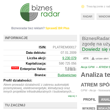
Trwa łączenie z ra
RADAR
WIADOM
Biznesradar bez reklam?
Sprawdź BR Plus
INFORMACJE
BiznesRadar.
zgodę na uży
ISIN:
PLATREM00017
Dowiedz się 
Data debiutu:
07.01.2009
Liczba akcji:
9 230 079
ATR:
ustaw alert
Kapitalizacja:
590 725 056
Akcje GPW
•
ATREM S
Enterprise Value:
570
067
Analiza 
Branża:
Budownictwo
056
Profil działalności:
ATREM SPÓ
Atrem prowadzi działalność z zakresu automatyki
przemysłowej, elektroenergetyki, klimatyzacji oraz
GPW - Akcje - Notowania
innych projektów infrastrukturalnych i budowlanych....
więcej »
PROFIL
ANAL
TU ZACZNIJ
WYCENA
BR 
WYKRES
WSKAŹN