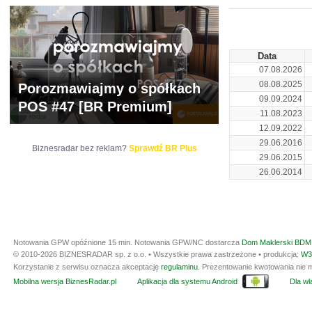
ARCHIWUM NOTO
Data
07.08.2026
08.08.2025
Porozmawiajmy o spółkach
09.09.2024
POS #47 [BR Premium]
11.08.2023
12.09.2022
29.06.2016
Biznesradar bez reklam?
Sprawdź BR Plus
29.06.2015
26.06.2014
Notowania GPW opóźnione 15 min.
Notowania GPW/NC dostarcza
Dom Maklerski BDM 
© 2010-2026 BIZNESRADAR sp. z o.o. • Wszystkie prawa zastrzeżone • produkcja:
W3
Korzystanie z serwisu oznacza akceptację
regulaminu
. Prezentowanie kwotowania nie m
Mobilna wersja BiznesRadar.pl
Aplikacja dla systemu Android
Dla wła