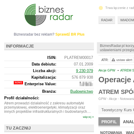
Trwa łączenie z ra
RADAR
WIADOM
Biznesradar bez reklam?
Sprawdź BR Plus
INFORMACJE
BiznesRadar.pl korzy
ustawieniami przeglą
ISIN:
PLATREM00017
ATR:
ustaw alert
Data debiutu:
07.01.2009
Liczba akcji:
9 230 079
Akcje GPW
•
ATREM S
Kapitalizacja:
576 879 938
Operacje
Enterprise Value:
556
221
ATREM SPÓ
Branża:
Budownictwo
938
Profil działalności:
GPW - Akcje - Notowania
Atrem prowadzi działalność z zakresu automatyki
przemysłowej, elektroenergetyki, klimatyzacji oraz
Teoretyczny Kurs 
innych projektów infrastrukturalnych i budowlanych....
więcej »
PROFIL
ANAL
TU ZACZNIJ
WYCENA
BR 
NOTOWANIA
WIA