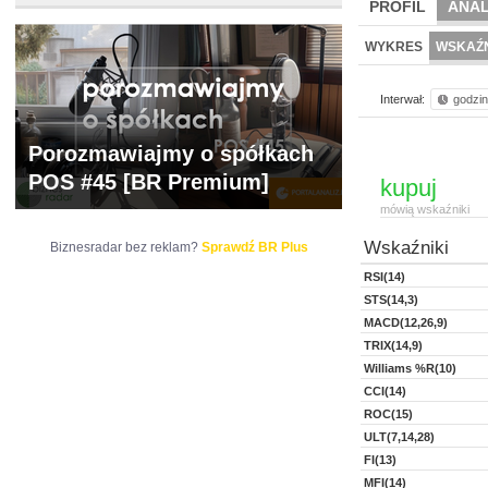
PROFIL
ANAL
WYCENA
BR 
WYKRES
WSKAŹN
Interwał:
godzi
Porozmawiajmy o spółkach
POS #45 [BR Premium]
kupuj
mówią wskaźniki
Wskaźniki
Biznesradar bez reklam?
Sprawdź BR Plus
RSI(14)
STS(14,3)
MACD(12,26,9)
TRIX(14,9)
Williams %R(10)
CCI(14)
ROC(15)
ULT(7,14,28)
FI(13)
MFI(14)