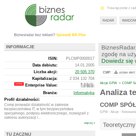
Trwa łączenie z ra
RADAR
WIADOM
Biznesradar bez reklam?
Sprawdź BR Plus
INFORMACJE
BiznesRadar.
zgodę na uży
ISIN:
PLCMP0000017
Dowiedz się 
Data debiutu:
14.01.2005
Liczba akcji:
20 505 370
CMP:
ustaw alert
Kapitalizacja:
2 034 132 704
Akcje GPW
•
COMP SA
Enterprise Value:
2
096
Analiza 
Branża:
Informatyka
802
704
Profil działalności:
COMP SPÓŁ
Comp prowadzi działalność w zakresie
bezpieczeństwa IT, w tym bezpieczeństwa
GPW - Akcje - Notowania
specjalnego, podpisu elektronicznego, rozwiązań z
zakresu autoryzacji i...
więcej »
Teoretyczny
TU ZACZNIJ