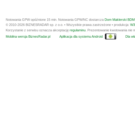
Notowania GPW opóźnione 15 min.
Notowania GPW/NC dostarcza
Dom Maklerski BDM 
© 2010-2026 BIZNESRADAR sp. z o.o. • Wszystkie prawa zastrzeżone • produkcja:
W3
Korzystanie z serwisu oznacza akceptację
regulaminu
. Prezentowanie kwotowania nie m
Mobilna wersja BiznesRadar.pl
Aplikacja dla systemu Android
Dla wła