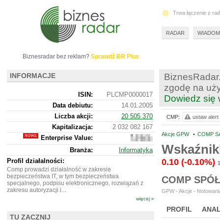
Trwa łączenie z ra
RADAR
WIADOM
Biznesradar bez reklam?
Sprawdź BR Plus
INFORMACJE
BiznesRadar.
zgodę na uży
ISIN:
PLCMP0000017
Dowiedz się 
Data debiutu:
14.01.2005
Liczba akcji:
20 505 370
CMP:
ustaw alert
Kapitalizacja:
2 032 082 167
Akcje GPW
•
COMP SA
Enterprise Value:
2
094
Wskaźnik
Branża:
Informatyka
752
167
Profil działalności:
0.10
(-0.10%)
Comp prowadzi działalność w zakresie
bezpieczeństwa IT, w tym bezpieczeństwa
COMP SPÓŁ
specjalnego, podpisu elektronicznego, rozwiązań z
zakresu autoryzacji i...
GPW - Akcje - Notowania
więcej »
PROFIL
ANAL
TU ZACZNIJ