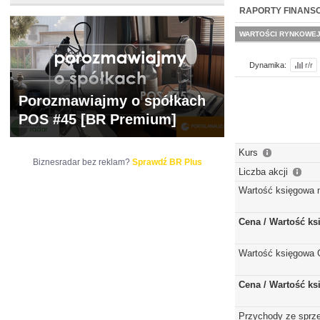
WYCENA
BR 
RAPORTY FINANS
WARTOŚCI RYNKOWE
Dynamika:
r/r
Porozmawiajmy o spółkach
POS #45 [BR Premium]
Kurs
Biznesradar bez reklam?
Sprawdź BR Plus
Liczba akcji
Wartość księgowa 
Cena / Wartość k
Wartość księgowa 
Cena / Wartość k
Przychody ze sprz