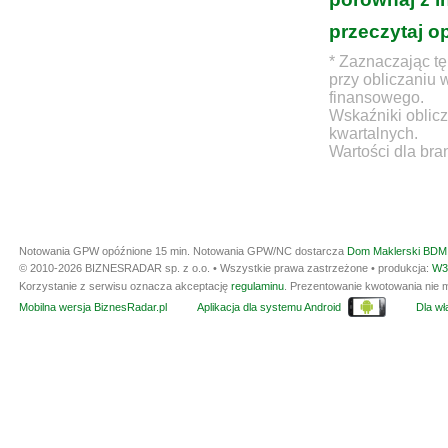
przeczytaj o
* Zaznaczając tę
przy obliczaniu 
finansowego.
Wskaźniki oblicz
kwartalnych.
Wartości dla bra
Notowania GPW opóźnione 15 min.
Notowania GPW/NC dostarcza
Dom Maklerski BDM 
© 2010-2026 BIZNESRADAR sp. z o.o. • Wszystkie prawa zastrzeżone • produkcja:
W3
Korzystanie z serwisu oznacza akceptację
regulaminu
. Prezentowanie kwotowania nie m
Mobilna wersja BiznesRadar.pl
Aplikacja dla systemu Android
Dla wła