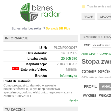
Trwa łączenie z ra
RADAR
WIADOM
Biznesradar bez reklam?
Sprawdź BR Plus
BiznesRadar.pl korzy
INFORMACJE
CMP:
ustaw alert
ISIN:
PLCMP0000017
Data debiutu:
14.01.2005
Akcje GPW
•
COMP SA
Liczba akcji:
20 505 370
Stopa zw
Kapitalizacja:
2 103 850 962
Enterprise Value:
2
COMP SPÓŁ
166
Branża:
Informatyka
520
GPW - Akcje - Notowania
962
Profil działalności:
Comp prowadzi działalność w zakresie
PROFIL
ANAL
bezpieczeństwa IT, w tym bezpieczeństwa
specjalnego, podpisu elektronicznego, rozwiązań z
WYKRES
WSKAŹN
zakresu autoryzacji i...
więcej »
TU ZACZNIJ