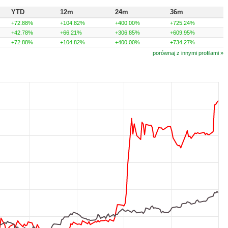
YTD
12m
24m
36m
+72.88%
+104.82%
+400.00%
+725.24%
+42.78%
+66.21%
+306.85%
+609.95%
+72.88%
+104.82%
+400.00%
+734.27%
porównaj z innymi profilami »