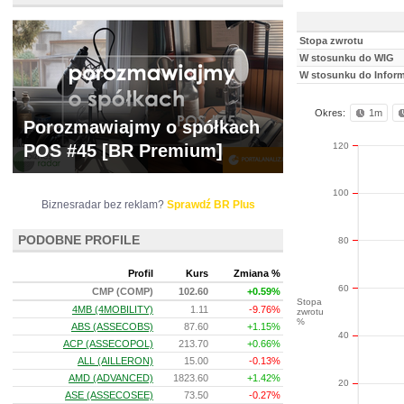
Stopa zwrotu
W stosunku do WIG
W stosunku do Infor
Okres:
1m
Porozmawiajmy o spółkach
120
POS #45 [BR Premium]
100
Biznesradar bez reklam?
Sprawdź BR Plus
PODOBNE PROFILE
80
Profil
Kurs
Zmiana %
60
CMP (COMP)
102.60
+0.59%
Stopa
4MB (4MOBILITY)
1.11
-9.76%
zwrotu
%
ABS (ASSECOBS)
87.60
+1.15%
40
ACP (ASSECOPOL)
213.70
+0.66%
ALL (AILLERON)
15.00
-0.13%
AMD (ADVANCED)
1823.60
+1.42%
20
ASE (ASSECOSEE)
73.50
-0.27%