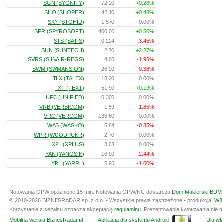
SGN (SYGNITY)
72.20
+0.28%
SHO (SHOPER)
42.10
+0.48%
SKY (STOHID)
1.570
0.00%
SPR (SPYROSOFT)
400.00
+0.50%
STS (SATIS)
0.224
-3.45%
SUN (SUNTECH)
2.70
+2.27%
SVRS (SILVAIR-REGS)
4.00
-1.96%
SWM (SWMANSION)
26.20
-0.38%
TLX (TALEX)
18.20
0.00%
TXT (TEXT)
51.90
+0.19%
UFC (UNIFIED)
0.300
0.00%
VRB (VERBICOM)
1.59
-1.85%
VRC (VERCOM)
135.60
0.00%
WAS (WASKO)
5.64
-0.35%
WPR (WOODPCKR)
2.70
0.00%
XPL (XPLUS)
3.03
0.00%
YAN (YANOSIK)
16.00
-2.44%
YRL (YARRL)
5.96
-1.00%
Notowania GPW opóźnione 15 min.
Notowania GPW/NC dostarcza
Dom Maklerski BDM 
© 2010-2026 BIZNESRADAR sp. z o.o. • Wszystkie prawa zastrzeżone • produkcja:
W3
Korzystanie z serwisu oznacza akceptację
regulaminu
. Prezentowanie kwotowania nie m
Mobilna wersja BiznesRadar.pl
Aplikacja dla systemu Android
Dla wła