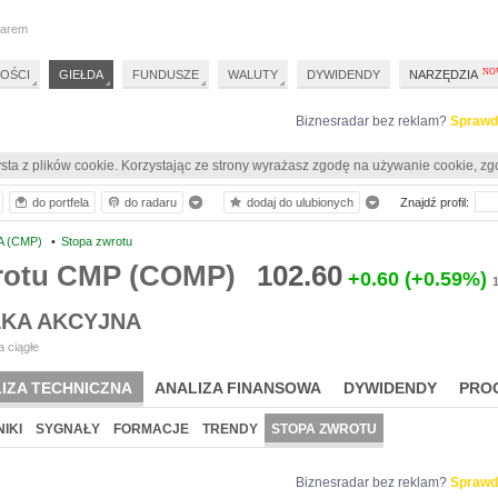
darem
OŚCI
GIEŁDA
FUNDUSZE
WALUTY
DYWIDENDY
NARZĘDZIA
Biznesradar bez reklam?
Sprawd
sta z plików cookie. Korzystając ze strony wyrażasz zgodę na używanie cookie, zg
do portfela
do radaru
dodaj do ulubionych
Znajdź profil:
 (CMP)
•
Stopa zwrotu
rotu CMP (COMP)
102.60
+0.60
(+0.59%)
KA AKCYJNA
 ciągłe
IZA TECHNICZNA
ANALIZA FINANSOWA
DYWIDENDY
PRO
IKI
SYGNAŁY
FORMACJE
TRENDY
STOPA ZWROTU
Biznesradar bez reklam?
Sprawd