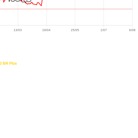
13/03
19/04
25/05
1/07
6/08
ź BR Plus