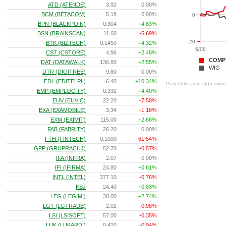
ATD (ATENDE)
3.92
0.00%
BCM (BETACOM)
5.18
0.00%
0
BPN (BLACKPOIN)
0.304
+4.83%
BSN (BRAINSCAN)
11.60
-5.69%
-20
BTK (BIZTECH)
0.1450
+4.32%
6/08
CST (CSTORE)
4.96
+2.48%
COMP
DAT (DATAWALK)
136.80
+2.55%
WIG
DTR (DIGITREE)
9.80
0.00%
EDL (EDITELPL)
6.40
+10.34%
Przy obliczaniu stóp zwro
EMP (EMPLOCITY)
0.332
+4.40%
EUV (EUVIC)
22.20
-7.50%
EXA (EXAMOBILE)
3.34
-1.18%
EXM (EXIMIT)
115.00
+2.68%
FAB (FABRITY)
26.20
0.00%
FTH (FINTECH)
0.1000
-61.54%
GPP (GRUPRACUJ)
52.70
-0.57%
IFA (INFRA)
2.07
0.00%
IFI (IFIRMA)
24.80
+0.81%
INTL (INTEL)
377.10
-0.76%
KBJ
24.40
+0.83%
LEG (LEGIMI)
30.00
+2.74%
LGT (LGTRADE)
2.02
-0.98%
LSI (LSISOFT)
57.00
-0.35%
LUK (LUKARDI)
0.420
-0.94%