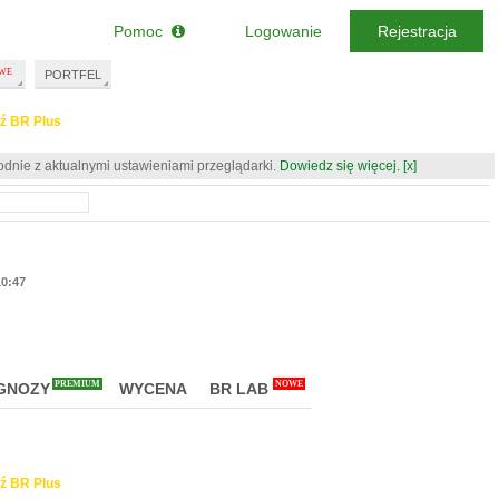
Pomoc
Logowanie
Rejestracja
PORTFEL
ź BR Plus
odnie z aktualnymi ustawieniami przeglądarki.
Dowiedz się więcej.
[x]
10:47
PREMIUM
NOWE
GNOZY
WYCENA
BR LAB
ź BR Plus