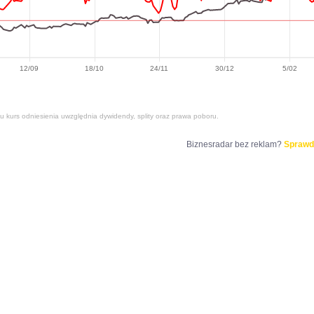
12/09
18/10
24/11
30/12
5/02
tu kurs odniesienia uwzględnia dywidendy, splity oraz prawa poboru.
Biznesradar bez reklam?
Sprawd