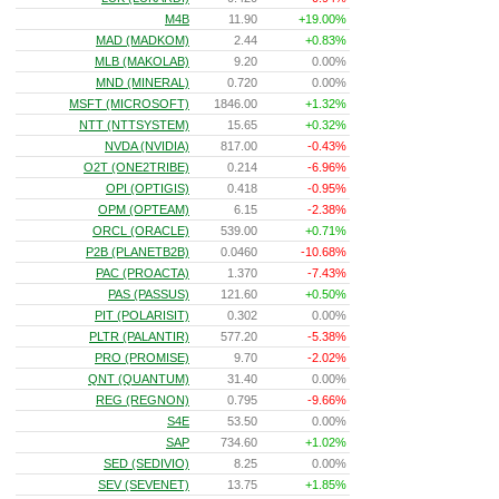
M4B
11.90
+19.00%
MAD (MADKOM)
2.44
+0.83%
MLB (MAKOLAB)
9.20
0.00%
MND (MINERAL)
0.720
0.00%
MSFT (MICROSOFT)
1846.00
+1.32%
NTT (NTTSYSTEM)
15.65
+0.32%
NVDA (NVIDIA)
817.00
-0.43%
O2T (ONE2TRIBE)
0.214
-6.96%
OPI (OPTIGIS)
0.418
-0.95%
OPM (OPTEAM)
6.15
-2.38%
ORCL (ORACLE)
539.00
+0.71%
P2B (PLANETB2B)
0.0460
-10.68%
PAC (PROACTA)
1.370
-7.43%
PAS (PASSUS)
121.60
+0.50%
PIT (POLARISIT)
0.302
0.00%
PLTR (PALANTIR)
577.20
-5.38%
PRO (PROMISE)
9.70
-2.02%
QNT (QUANTUM)
31.40
0.00%
REG (REGNON)
0.795
-9.66%
S4E
53.50
0.00%
SAP
734.60
+1.02%
SED (SEDIVIO)
8.25
0.00%
SEV (SEVENET)
13.75
+1.85%