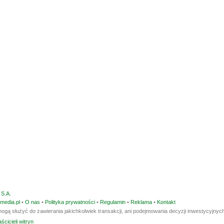
S.A.
media.pl
•
O nas
•
Polityka prywatności
•
Regulamin
•
Reklama
•
Kontakt
ogą służyć do zawierania jakichkolwiek transakcji, ani podejmowania decyzji inwestycyjnych
ścicieli witryn