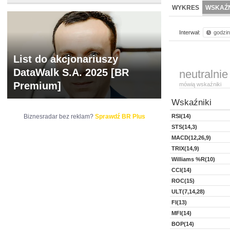
WYCENA
BR 
WYKRES
WSKAŹN
Interwał:
godzi
List do akcjonariuszy
DataWalk S.A. 2025 [BR
neutralnie
Premium]
mówią wskaźniki
Wskaźniki
Biznesradar bez reklam?
Sprawdź BR Plus
RSI(14)
STS(14,3)
MACD(12,26,9)
TRIX(14,9)
Williams %R(10)
CCI(14)
ROC(15)
ULT(7,14,28)
FI(13)
MFI(14)
BOP(14)