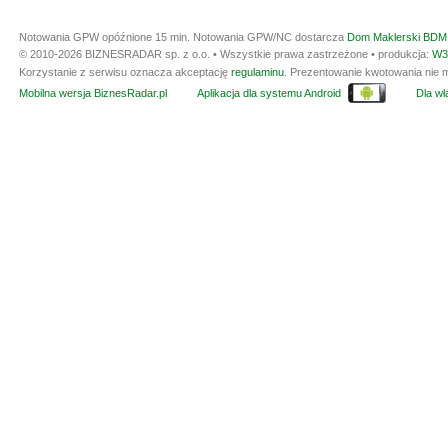
Notowania GPW opóźnione 15 min.
Notowania GPW/NC dostarcza
Dom Maklerski BDM 
© 2010-2026 BIZNESRADAR sp. z o.o. • Wszystkie prawa zastrzeżone • produkcja:
W3
Korzystanie z serwisu oznacza akceptację
regulaminu
. Prezentowanie kwotowania nie m
Mobilna wersja BiznesRadar.pl
Aplikacja dla systemu Android
Dla wła