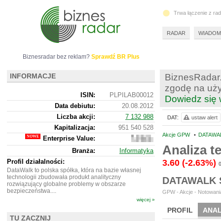
Trwa łączenie z ra
RADAR
WIADOM
Biznesradar bez reklam?
Sprawdź BR Plus
INFORMACJE
BiznesRadar.
zgodę na uży
ISIN:
PLPILAB00012
Dowiedz się 
Data debiutu:
20.08.2012
Liczba akcji:
7 132 988
DAT:
ustaw alert
Kapitalizacja:
951 540 528
Akcje GPW
•
DATAWAL
Enterprise Value:
793
892
Analiza 
Branża:
Informatyka
528
Profil działalności:
3.60
(-2.63%)
DataWalk to polska spółka, która na bazie własnej
technologii zbudowała produkt analityczny
DATAWALK 
rozwiązujący globalne problemy w obszarze
bezpieczeństwa....
GPW - Akcje - Notowania
więcej »
PROFIL
ANAL
TU ZACZNIJ