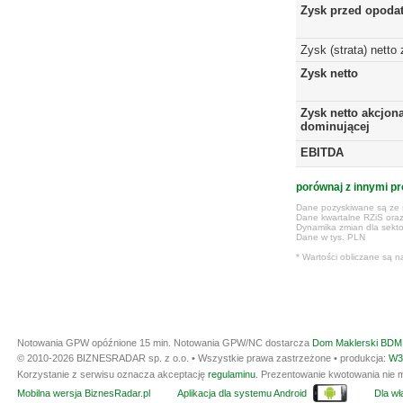
Zysk przed opoda
Zysk (strata) netto
Zysk netto
Zysk netto akcjona
dominującej
EBITDA
porównaj z innymi pr
Dane pozyskiwane są ze s
Dane kwartalne RZiS ora
Dynamika zmian dla sekto
Dane w tys. PLN
* Wartości obliczane są n
Notowania GPW opóźnione 15 min.
Notowania GPW/NC dostarcza
Dom Maklerski BDM 
© 2010-2026 BIZNESRADAR sp. z o.o. • Wszystkie prawa zastrzeżone • produkcja:
W3
Korzystanie z serwisu oznacza akceptację
regulaminu
. Prezentowanie kwotowania nie m
Mobilna wersja BiznesRadar.pl
Aplikacja dla systemu Android
Dla wła