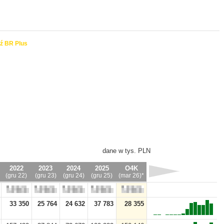
ź BR Plus
dane w tys. PLN
2022
2023
2024
2025
O4K
(gru 22)
(gru 23)
(gru 24)
(gru 25)
(mar 26)*
33 350
25 764
24 632
37 783
28 355