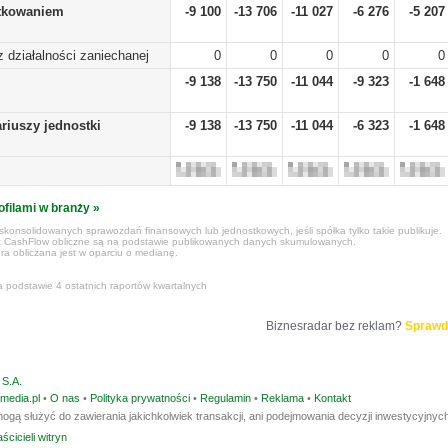
tkowaniem
-9 100
-13 706
-11 027
-6 276
-5 207
 z działalności zaniechanej
0
0
0
0
0
-9 138
-13 750
-11 044
-9 323
-1 648
riuszy jednostki
-9 138
-13 750
-11 044
-6 323
-1 648
ofilami w branży »
konsolidowanych sprawozdań finansowych lub jednostkowych, jeśli spółka tylko takie publikuje.
z CashFlow obliczne są na podstawie publikowanych danych skumulowanych.
ra obliczana jest w oparciu o medianę.
a podstawie 4 ostatnich raportów kwartalnych
Biznesradar bez reklam?
Sprawd
S.A.
media.pl
•
O nas
•
Polityka prywatności
•
Regulamin
•
Reklama
•
Kontakt
ogą służyć do zawierania jakichkolwiek transakcji, ani podejmowania decyzji inwestycyjnych
ścicieli witryn