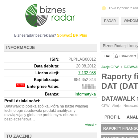
Trwa łączenie z ra
RADAR
WIADOM
Biznesradar bez reklam?
Sprawdź BR Plus
BiznesRadar.pl korzy
INFORMACJE
DAT:
ustaw alert
ISIN:
PLPILAB00012
Data debiutu:
20.08.2012
Akcje GPW
•
DATAWAL
Liczba akcji:
7 132 988
Raporty f
Kapitalizacja:
984 352 344
DAT (DA
Enterprise Value:
826
704
Branża:
Informatyka
344
DATAWALK 
Profil działalności:
GPW - Akcje - Notowania
DataWalk to polska spółka, która na bazie własnej
technologii zbudowała produkt analityczny
rozwiązujący globalne problemy w obszarze
PROFIL
ANAL
bezpieczeństwa....
więcej »
RAPORTY FINANS
TU ZACZNIJ