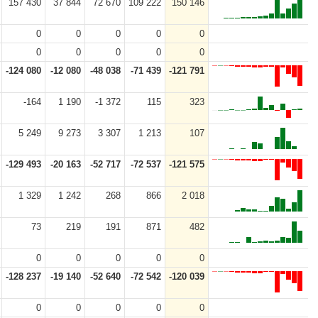
157 430
37 844
72 670
109 222
150 146
0
0
0
0
0
0
0
0
0
0
-124 080
-12 080
-48 038
-71 439
-121 791
-164
1 190
-1 372
115
323
5 249
9 273
3 307
1 213
107
-129 493
-20 163
-52 717
-72 537
-121 575
1 329
1 242
268
866
2 018
73
219
191
871
482
0
0
0
0
0
-128 237
-19 140
-52 640
-72 542
-120 039
0
0
0
0
0