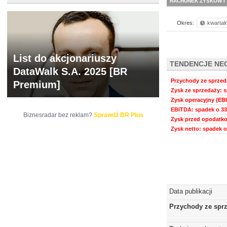
RACHUNEK ZYSKÓW I 
Okres:
kwartal
List do akcjonariuszy
TENDENCJE NE
DataWalk S.A. 2025 [BR
Przychody ze sprzeda
Premium]
Zysk ze sprzedaży: s
Zysk operacyjny (EBI
EBITDA: spadek o 33
Biznesradar bez reklam?
Sprawdź BR Plus
Zysk przed opodatko
Zysk netto: spadek o
Data publikacji
Przychody ze spr