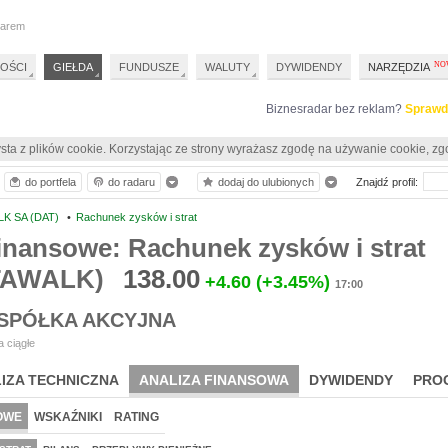
darem
OŚCI
GIEŁDA
FUNDUSZE
WALUTY
DYWIDENDY
NARZĘDZIA
Biznesradar bez reklam?
Sprawd
sta z plików cookie. Korzystając ze strony wyrażasz zgodę na używanie cookie, zg
do portfela
do radaru
dodaj do ulubionych
Znajdź profil:
K SA (DAT)
•
Rachunek zysków i strat
inansowe: Rachunek zysków i strat
TAWALK)
138.00
+4.60
(+3.45%)
17:00
SPÓŁKA AKCYJNA
 ciągłe
IZA TECHNICZNA
ANALIZA FINANSOWA
DYWIDENDY
PRO
OWE
WSKAŹNIKI
RATING