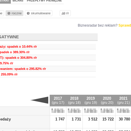
STRAT
BILANS
PRZEPŁYWY PIENIĘŻNE
ne
roczne
skumulowane
r/r
Biznesradar bez reklam?
Sprawd
GATYWNE
ży: spadek o 10.44% r/r
padek o 389.30% r/r
T): spadek o 304.80% r/r
9.75% r/r
waniem: spadek o 295.82% r/r
 255.09% r/r
2017
2018
2019
2020
2021
(gru 17)
(gru 18)
(gru 19)
(gru 20)
(gru 21)
zedaży
1 747
1 731
3 512
15 722
30 780