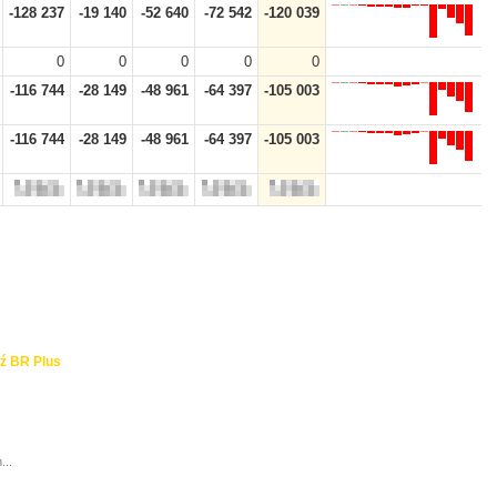
-128 237
-19 140
-52 640
-72 542
-120 039
0
0
0
0
0
-116 744
-28 149
-48 961
-64 397
-105 003
-116 744
-28 149
-48 961
-64 397
-105 003
ź BR Plus
...