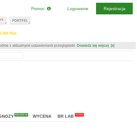
Pomoc
Logowanie
Rejestracja
PORTFEL
ź BR Plus
odnie z aktualnymi ustawieniami przeglądarki.
Dowiedz się więcej.
[x]
PREMIUM
NOWE
GNOZY
WYCENA
BR LAB