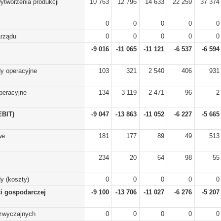
ytworzenia produkcji
10 763
12 796
14 633
22 259
37 374
0
0
0
0
0
arządu
0
0
0
0
0
-9 016
-11 065
-11 121
-6 537
-6 594
y operacyjne
103
321
2 540
406
931
peracyjne
134
3 119
2 471
96
2
EBIT)
-9 047
-13 863
-11 052
-6 227
-5 665
we
181
177
89
49
513
234
20
64
98
55
y (koszty)
0
0
0
0
0
ci gospodarczej
-9 100
-13 706
-11 027
-6 276
-5 207
zwyczajnych
0
0
0
0
0