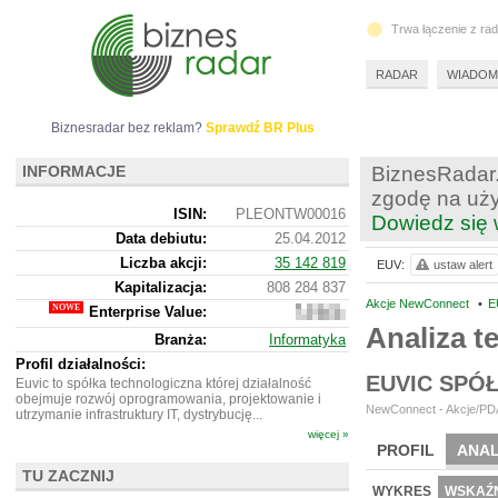
Trwa łączenie z ra
RADAR
WIADOM
Biznesradar bez reklam?
Sprawdź BR Plus
INFORMACJE
BiznesRadar.
zgodę na uży
ISIN:
PLEONTW00016
Dowiedz się 
Data debiutu:
25.04.2012
Liczba akcji:
35 142 819
EUV:
ustaw alert
Kapitalizacja:
808 284 837
Akcje NewConnect
•
E
Enterprise Value:
764
602
Analiza t
Branża:
Informatyka
837
Profil działalności:
EUVIC SPÓ
Euvic to spółka technologiczna której działalność
obejmuje rozwój oprogramowania, projektowanie i
NewConnect - Akcje/PDA
utrzymanie infrastruktury IT, dystrybucję...
więcej »
PROFIL
ANAL
TU ZACZNIJ
NOWE
BR LAB
WYKRES
WSKAŹN