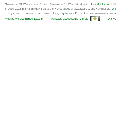
Notowania GPW opóźnione 15 min.
Notowania GPW/NC dostarcza
Dom Maklerski BDM 
© 2010-2026 BIZNESRADAR sp. z o.o. • Wszystkie prawa zastrzeżone • produkcja:
W3
Korzystanie z serwisu oznacza akceptację
regulaminu
. Prezentowanie kwotowania nie m
Mobilna wersja BiznesRadar.pl
Aplikacja dla systemu Android
Dla wła