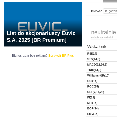
Interwał:
godzi
neutralnie
List do akcjonariuszy Euvic
mówią wskaźniki
S.A. 2025 [BR Premium]
Wskaźniki
RSI(14)
Biznesradar bez reklam?
Sprawdź BR Plus
STS(14,3)
MACD(12,26,9)
TRIX(14,9)
Williams %R(10)
CCI(14)
ROC(15)
ULT(7,14,28)
FI(13)
MFI(14)
BOP(14)
EMV(14)