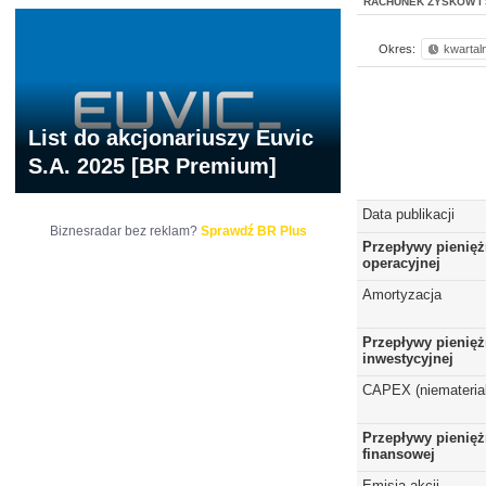
RACHUNEK ZYSKÓW I 
Okres:
kwartal
List do akcjonariuszy Euvic
S.A. 2025 [BR Premium]
Data publikacji
Biznesradar bez reklam?
Sprawdź BR Plus
Przepływy pienięż
operacyjnej
Amortyzacja
Przepływy pienięż
inwestycyjnej
CAPEX (niematerial
Przepływy pienięż
finansowej
Emisja akcji