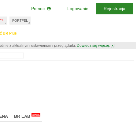
Pomoc
Logowanie
Rejestracja
PORTFEL
ź BR Plus
odnie z aktualnymi ustawieniami przeglądarki.
Dowiedz się więcej.
[x]
NOWE
ENA
BR LAB