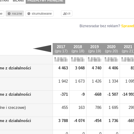
STRAT
BILANS
PRZEPŁYWY PIENIĘŻNE
ne
roczne
skumulowane
r/r
Biznesradar bez reklam?
Sprawd
2017
2018
2019
2020
2021
(gru 17)
(gru 18)
(gru 19)
(gru 20)
(gru 21
ne z działalności
4 463
3 048
4 740
4 406
8
1 942
1 673
1 426
1 334
1 09
ne z działalności
-371
-9
-668
-1 507
-14 99
ne i rzeczowe)
455
163
786
1 695
29
ne z działalności
3 788
-4 074
-454
1 736
-66
0
0
0
0