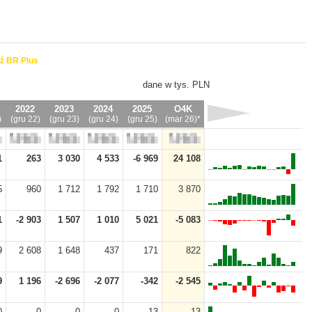
ź BR Plus
dane w tys. PLN
2022
2023
2024
2025
O4K
)
(gru 22)
(gru 23)
(gru 24)
(gru 25)
(mar 26)*
1
263
3 030
4 533
-6 969
24 108
5
960
1 712
1 792
1 710
3 870
1
-2 903
1 507
1 010
5 021
-5 083
9
2 608
1 648
437
171
822
9
1 196
-2 696
-2 077
-342
-2 545
0
0
0
0
13
13