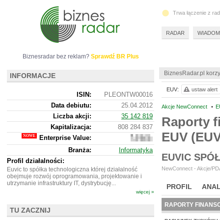
Trwa łączenie z ra
RADAR
WIADOM
Biznesradar bez reklam?
Sprawdź BR Plus
BiznesRadar.pl korzy
INFORMACJE
EUV:
ustaw alert
ISIN:
PLEONTW00016
Data debiutu:
25.04.2012
Akcje NewConnect
•
E
Liczba akcji:
35 142 819
Raporty f
Kapitalizacja:
808 284 837
EUV (EUV
Enterprise Value:
764
602
Branża:
Informatyka
837
EUVIC SPÓ
Profil działalności:
NewConnect - Akcje/PDA
Euvic to spółka technologiczna której działalność
obejmuje rozwój oprogramowania, projektowanie i
utrzymanie infrastruktury IT, dystrybucję...
PROFIL
ANAL
więcej »
RAPORTY FINANS
TU ZACZNIJ