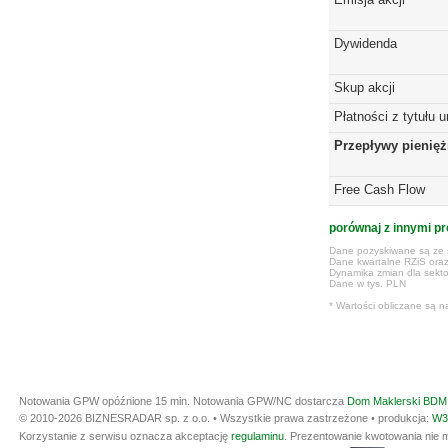
Dywidenda
Skup akcji
Płatności z tytułu 
Przepływy pienię
Free Cash Flow
porównaj z innymi pr
Dane pozyskiwane są ze s
Dane kwartalne RZiS ora
Dynamika zmian dla sekto
Dane w tys. PLN
* Wartości obliczane są n
Notowania GPW opóźnione 15 min.
Notowania GPW/NC dostarcza
Dom Maklerski BDM 
© 2010-2026 BIZNESRADAR sp. z o.o. • Wszystkie prawa zastrzeżone • produkcja:
W3
Korzystanie z serwisu oznacza akceptację
regulaminu
. Prezentowanie kwotowania nie m