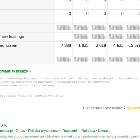
0
0
0
0
umów leasingu
żne razem
7 880
-1 035
3 618
4 635
-15 57
ofilami w branży »
konsolidowanych sprawozdań finansowych lub jednostkowych, jeśli spółka tylko takie publikuje.
z CashFlow obliczne są na podstawie publikowanych danych skumulowanych.
ra obliczana jest w oparciu o medianę.
a podstawie 4 ostatnich raportów kwartalnych
Biznesradar bez reklam?
Sprawd
S.A.
media.pl
•
O nas
•
Polityka prywatności
•
Regulamin
•
Reklama
•
Kontakt
ogą służyć do zawierania jakichkolwiek transakcji, ani podejmowania decyzji inwestycyjnych