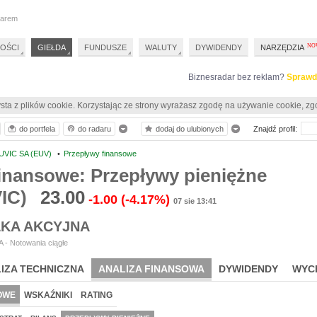
darem
OŚCI
GIEŁDA
FUNDUSZE
WALUTY
DYWIDENDY
NARZĘDZIA
Biznesradar bez reklam?
Sprawd
sta z plików cookie. Korzystając ze strony wyrażasz zgodę na używanie cookie, zg
do portfela
do radaru
dodaj do ulubionych
Znajdź profil:
UVIC SA (EUV)
•
Przepływy finansowe
inansowe: Przepływy pieniężne
IC)
23.00
-1.00
(-4.17%)
07 sie 13:41
ŁKA AKCYJNA
 - Notowania ciągłe
IZA TECHNICZNA
ANALIZA FINANSOWA
DYWIDENDY
WYC
OWE
WSKAŹNIKI
RATING