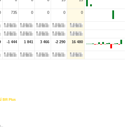
0
735
0
0
0
0
9
-1 444
1 841
3 466
-2 290
16 480
ź BR Plus
...