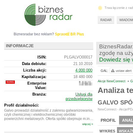
Trwa łączenie z ra
RADAR
WIADOM
Biznesradar bez reklam?
Sprawdź BR Plus
INFORMACJE
BiznesRadar.
zgodę na uży
ISIN:
PLGALVO00017
Dowiedz się 
Data debiutu:
21.10.2010
Liczba akcji:
4 000 000
GAL:
ustaw alert
Kapitalizacja:
18 480 000
Akcje NewConnect
•
G
Enterprise
20
Value:
624
Analiza 
000
Branża:
Usługi dla
przedsiębiorstw
GALVO SPÓ
Profil działalności:
NewConnect - Akcje/PDA
Galvo prowadzi działalność z zakresu galwanizowania,
czyli chemicznej i elektrochemicznej obróbki
powierzchni metalowych. Oferta spółki obejmuje m.in....
PROFIL
ANAL
więcej »
NOWE
BR LAB
WYKRES
WSKAŹN