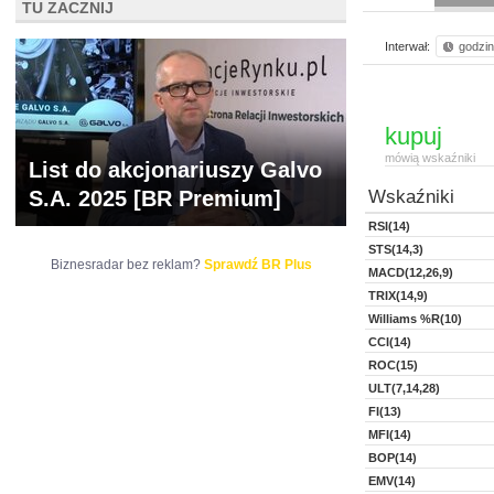
TU ZACZNIJ
Interwał:
godzi
kupuj
mówią wskaźniki
List do akcjonariuszy Galvo
S.A. 2025 [BR Premium]
Wskaźniki
RSI(14)
STS(14,3)
Biznesradar bez reklam?
Sprawdź BR Plus
MACD(12,26,9)
TRIX(14,9)
Williams %R(10)
CCI(14)
ROC(15)
ULT(7,14,28)
FI(13)
MFI(14)
BOP(14)
EMV(14)