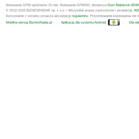
Notowania GPW opóźnione 15 min.
Notowania GPW/NC dostarcza
Dom Maklerski BDM 
© 2010-2026 BIZNESRADAR sp. z o.o. • Wszystkie prawa zastrzeżone • produkcja:
W3
Korzystanie z serwisu oznacza akceptację
regulaminu
. Prezentowanie kwotowania nie m
Mobilna wersja BiznesRadar.pl
Aplikacja dla systemu Android
Dla wła