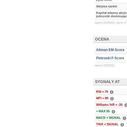
Aktywa razem
Kapitał własny akcj
jednostki dominując
raport 2026/Q1, dane w 
OCENA
Altman EM-Score
Piotroski F-Score
raport 2026/Q1
SYGNAŁY AT
RSI < 70
MFI < 80
Williams %R < -20
> MAX 55
MACD > SIGNAL
TRIX < SIGNAL