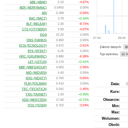
ABK (ABAK)
5.10
-4.67%
AER (AERFINANC)
0.0450
0.00%
ARI
0.398
-0.50%
BAC (BACT)
3.78
+2.16%
BLF (BELEAF)
2.30
-8.73%
CTS (CITYSERV)
5.90
-4.07%
DGA
22.20
0.00%
07:04
08:00
DNS (DANKS)
0.800
0.00%
ECN (ECNOLOGY)
0.672
-2.61%
Zakres danych:
EFK (EFEKT)
6.25
0.00%
Typ wykresu:
l
HRC (GRUPAHRC)
0.880
-6.38%
LET (LETUS)
0.170
+2.41%
MBF (MBFGROUP)
4.950
-2.56%
MID (MIDVEN)
4.40
0.00%
NXG (NEXITY)
0.760
-0.65%
PLM (POLMAN)
0.410
0.00%
Data:
0
TEC (TECNTICA)
0.542
-1.45%
Kurs
:
TXN (TAXNET)
1.50
+3.45%
Otwarcie:
XDD (MENTZEN)
27.80
+0.72%
YOS (YOSHI)
0.702
-3.04%
Min:
Max:
Wolumen:
Obrót: