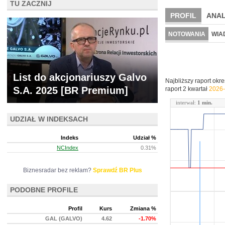
TU ZACZNIJ
PROFIL
ANAL
NOWE
BR LAB
NOTOWANIA
WIA
ARCHIWUM NOTO
List do akcjonariuszy Galvo
Najbliższy raport okr
S.A. 2025 [BR Premium]
raport 2 kwartał
2026-
interwał:
1 min.
UDZIAŁ W INDEKSACH
Indeks
Udział %
NCIndex
0.31%
Biznesradar bez reklam?
Sprawdź BR Plus
PODOBNE PROFILE
Profil
Kurs
Zmiana %
GAL (GALVO)
4.62
-1.70%