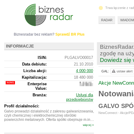
Trwa łączenie z ra
RADAR
WIADOM
Biznesradar bez reklam?
Sprawdź BR Plus
INFORMACJE
BiznesRadar.
zgodę na uży
ISIN:
PLGALVO00017
Dowiedz się 
Data debiutu:
21.10.2010
Liczba akcji:
4 000 000
GAL:
ustaw alert
Kapitalizacja:
18 480 000
Akcje NewConn
Enterprise
20
Value:
624
Notowani
000
Branża:
Usługi dla
przedsiębiorstw
GALVO SPÓ
Profil działalności:
Galvo prowadzi działalność z zakresu galwanizowania,
NewConnect - Akcje/PDA
czyli chemicznej i elektrochemicznej obróbki
powierzchni metalowych. Oferta spółki obejmuje m.in....
więcej »