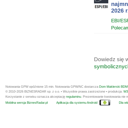
najmn
2026 r
EBI/ES
Poleca
Dowiedz się 
symbolicznyc
Notowania GPW opóźnione 15 min.
Notowania GPW/NC dostarcza
Dom Maklerski BDM 
© 2010-2026 BIZNESRADAR sp. z o.o. • Wszystkie prawa zastrzeżone • produkcja:
W3
Korzystanie z serwisu oznacza akceptację
regulaminu
. Prezentowanie kwotowania nie m
Mobilna wersja BiznesRadar.pl
Aplikacja dla systemu Android
Dla wła