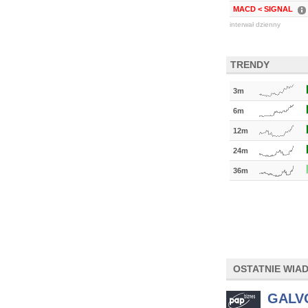
MACD < SIGNAL
interwał dzienny
TRENDY
3m
6m
12m
24m
36m
OSTATNIE WIA
GALVO