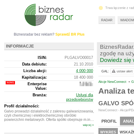
Trwa łączenie z ra
RADAR
WIADOM
Biznesradar bez reklam?
Sprawdź BR Plus
INFORMACJE
BiznesRadar.
zgodę na uży
ISIN:
PLGALVO00017
Dowiedz się 
Data debiutu:
21.10.2010
Liczba akcji:
4 000 000
GAL:
ustaw alert
Kapitalizacja:
18 400 000
Akcje NewConnect
•
G
Enterprise
20
Value:
544
Analiza 
000
Branża:
Usługi dla
przedsiębiorstw
GALVO SPÓ
Profil działalności:
NewConnect - Akcje/PDA
Galvo prowadzi działalność z zakresu galwanizowania,
czyli chemicznej i elektrochemicznej obróbki
powierzchni metalowych. Oferta spółki obejmuje m.in....
PROFIL
ANAL
więcej »
NOWE
BR LAB
WYKRES
WSKAŹN