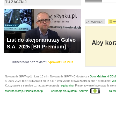
TU ZACZNIJ
wykres AT
w
List do akcjonariuszy Galvo
Aby korz
S.A. 2025 [BR Premium]
Biznesradar bez reklam?
Sprawdź BR Plus
Notowania GPW opóźnione 15 min.
Notowania GPW/NC dostarcza
Dom Maklerski BDM 
© 2010-2026 BIZNESRADAR sp. z o.o. • Wszystkie prawa zastrzeżone • produkcja:
W3
Korzystanie z serwisu oznacza akceptację
regulaminu
. Prezentowanie kwotowania nie m
Mobilna wersja BiznesRadar.pl
Aplikacja dla systemu Android
Dla wła