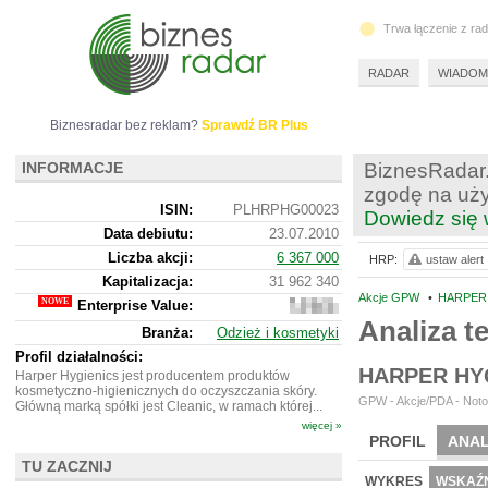
Trwa łączenie z ra
RADAR
WIADOM
Biznesradar bez reklam?
Sprawdź BR Plus
INFORMACJE
BiznesRadar.
zgodę na uży
ISIN:
PLHRPHG00023
Dowiedz się 
Data debiutu:
23.07.2010
Liczba akcji:
6 367 000
HRP:
ustaw alert
Kapitalizacja:
31 962 340
Akcje GPW
•
HARPER 
Enterprise Value:
131
605
Analiza 
Branża:
Odzież i kosmetyki
340
Profil działalności:
HARPER HY
Harper Hygienics jest producentem produktów
kosmetyczno-higienicznych do oczyszczania skóry.
GPW - Akcje/PDA - Noto
Główną marką spółki jest Cleanic, w ramach której...
więcej »
PROFIL
ANAL
TU ZACZNIJ
NOWE
BR LAB
WYKRES
WSKAŹN