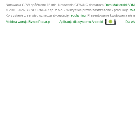
Notowania GPW opóźnione 15 min.
Notowania GPW/NC dostarcza
Dom Maklerski BDM 
© 2010-2026 BIZNESRADAR sp. z o.o. • Wszystkie prawa zastrzeżone • produkcja:
W3
Korzystanie z serwisu oznacza akceptację
regulaminu
. Prezentowanie kwotowania nie m
Mobilna wersja BiznesRadar.pl
Aplikacja dla systemu Android
Dla wła