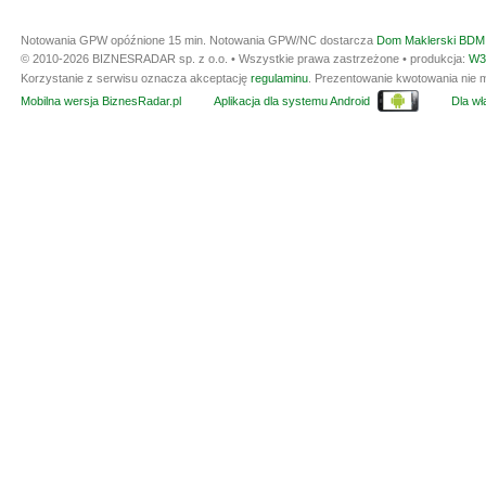
Notowania GPW opóźnione 15 min.
Notowania GPW/NC dostarcza
Dom Maklerski BDM 
© 2010-2026 BIZNESRADAR sp. z o.o. • Wszystkie prawa zastrzeżone • produkcja:
W3
Korzystanie z serwisu oznacza akceptację
regulaminu
. Prezentowanie kwotowania nie m
Mobilna wersja BiznesRadar.pl
Aplikacja dla systemu Android
Dla wła