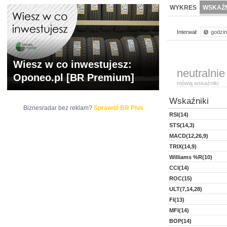
WYCENA
BR 
WYKRES
WSKAŹN
Interwał:
godzi
Wiesz w co inwestujesz:
neutralnie
Oponeo.pl [BR Premium]
mówią wskaźniki
Wskaźniki
Biznesradar bez reklam?
Sprawdź BR Plus
RSI(14)
STS(14,3)
MACD(12,26,9)
TRIX(14,9)
Williams %R(10)
CCI(14)
ROC(15)
ULT(7,14,28)
FI(13)
MFI(14)
BOP(14)