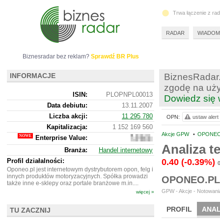
Trwa łączenie z ra
RADAR
WIADOM
Biznesradar bez reklam?
Sprawdź BR Plus
INFORMACJE
BiznesRadar.
zgodę na uży
ISIN:
PLOPNPL00013
Dowiedz się 
Data debiutu:
13.11.2007
Liczba akcji:
11 295 780
OPN:
ustaw alert
Kapitalizacja:
1 152 169 560
Akcje GPW
•
OPONEO.
Enterprise Value:
1
531
Analiza 
Branża:
Handel internetowy
999
560
Profil działalności:
0.40
(-0.39%)
Oponeo.pl jest internetowym dystrybutorem opon, felg i
innych produktów motoryzacyjnych. Spółka prowadzi
OPONEO.PL
także inne e-sklepy oraz portale branżowe m.in....
GPW - Akcje - Notowania
więcej »
PROFIL
ANAL
TU ZACZNIJ