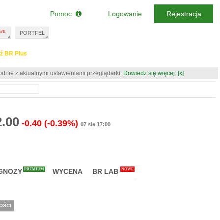
Pomoc
Logowanie
Rejestracja
PORTFEL
ź BR Plus
odnie z aktualnymi ustawieniami przeglądarki.
Dowiedz się więcej.
[x]
2.00
-0.40
(-0.39%)
07 sie 17:00
PREMIUM
NOWE
GNOZY
WYCENA
BR LAB
OŚCI