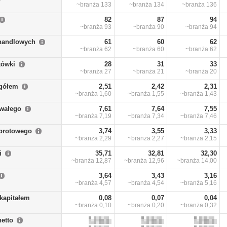
~branża
133
~branża
134
~branża
136
82
87
94
~branża
93
~branża
90
~branża
94
handlowych
61
60
62
~branża
62
~branża
60
~branża
62
tówki
28
31
33
~branża
27
~branża
21
~branża
20
ogółem
2,51
2,42
2,31
~branża
1,60
~branża
1,55
~branża
1,43
rwałego
7,61
7,64
7,55
~branża
7,19
~branża
7,34
~branża
7,46
obrotowego
3,74
3,55
3,33
~branża
2,29
~branża
2,27
~branża
2,15
i
35,71
32,81
32,30
~branża
12,87
~branża
12,96
~branża
14,00
3,64
3,43
3,16
~branża
4,57
~branża
4,54
~branża
5,16
kapitałem
0,08
0,07
0,04
~branża
0,10
~branża
0,20
~branża
0,32
netto