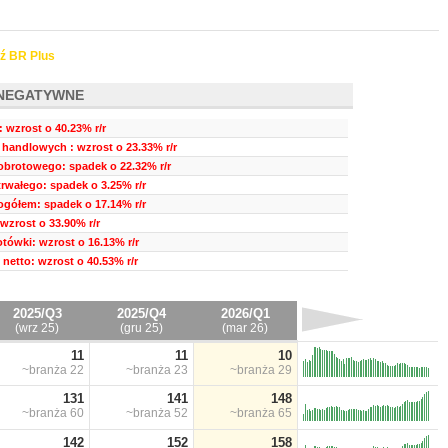
ź BR Plus
NEGATYWNE
 wzrost o 40.23% r/r
handlowych : wzrost o 23.33% r/r
obrotowego: spadek o 22.32% r/r
trwałego: spadek o 3.25% r/r
ogółem: spadek o 17.14% r/r
wzrost o 33.90% r/r
tówki: wzrost o 16.13% r/r
netto: wzrost o 40.53% r/r
2025/Q3
2025/Q4
2026/Q1
(wrz 25)
(gru 25)
(mar 26)
11
11
10
~branża
22
~branża
23
~branża
29
131
141
148
~branża
60
~branża
52
~branża
65
142
152
158