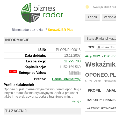
Trwa łączenie z ra
RADAR
WIADOM
Biznesradar bez reklam?
Sprawdź BR Plus
BiznesRadar.pl korzy
INFORMACJE
OPN:
ustaw alert
ISIN:
PLOPNPL00013
Data debiutu:
13.11.2007
Akcje GPW
•
OPONEO.
Liczba akcji:
11 295 780
Wskaźnik
Kapitalizacja:
1 152 169 560
Enterprise Value:
1
OPONEO.PL
531
Branża:
Handel internetowy
999
GPW - Akcje - Notowania
560
Profil działalności:
Oponeo.pl jest internetowym dystrybutorem opon, felg i
PROFIL
ANAL
innych produktów motoryzacyjnych. Spółka prowadzi
także inne e-sklepy oraz portale branżowe m.in....
RAPORTY FINANS
więcej »
WARTOŚCI RYNKOWE
TU ZACZNIJ