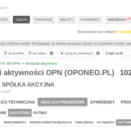
darem
OŚCI
GIEŁDA
FUNDUSZE
WALUTY
DYWIDENDY
NARZĘDZIA
Biznesradar bez reklam?
Sprawd
sta z plików cookie. Korzystając ze strony wyrażasz zgodę na używanie cookie, zg
do portfela
do radaru
dodaj do ulubionych
Znajdź profil:
PL SA (OPN)
•
Wskaźniki aktywności
i aktywności OPN (OPONEO.PL)
10
 SPÓŁKA AKCYJNA
 ciągłe
IZA TECHNICZNA
ANALIZA FINANSOWA
DYWIDENDY
PRO
OWE
WSKAŹNIKI
RATING
J
RENTOWNOŚCI
PRZEPŁYWÓW PIENIĘŻNYCH
ZADŁUŻENIA
PŁYNNOŚCI
AKTYWN