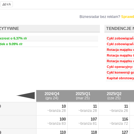
k/k
Biznesradar bez reklam?
Sprawd
ZYTYWNE
TENDENCJE 
wzrost o 6.37% r/r
Cykl zobowiązań:
dek o 9.09% r/r
Cykl zobowiązań 
Rotacja majątku 
Rotacja majątku 
Rotacja majątku 
Cykl operacyjny: 
Cykl konwersji go
Kapitał obrotowy 
2024/Q4
2025/Q1
2025/Q2
(gru 24)
(mar 25)
(cze 25)
10
11
11
~branża
28
~branża
28
~branża
26
100
107
116
~branża
83
~branża
81
~branża
72
110
118
127