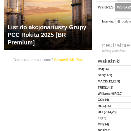
WYCENA
BR 
WYKRES
WSKAŹN
Interwał:
godzi
List do akcjonariuszy Grupy
PCC Rokita 2025 [BR
Premium]
neutralnie
mówią wskaźniki
Biznesradar bez reklam?
Sprawdź BR Plus
Wskaźniki
RSI(14)
STS(14,3)
MACD(12,26,9)
TRIX(14,9)
Williams %R(10)
CCI(14)
ROC(15)
ULT(7,14,28)
FI(13)
MFI(14)
BOP(14)