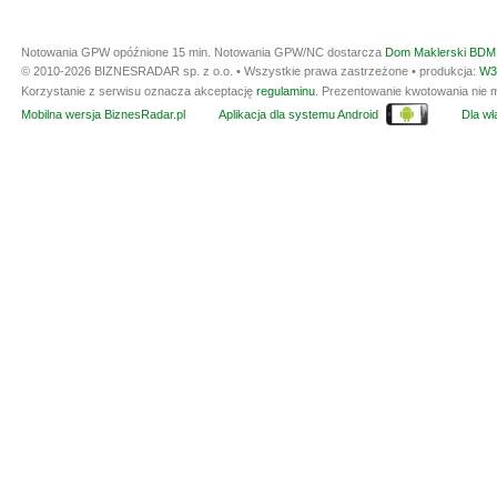
Notowania GPW opóźnione 15 min.
Notowania GPW/NC dostarcza
Dom Maklerski BDM 
© 2010-2026 BIZNESRADAR sp. z o.o. • Wszystkie prawa zastrzeżone • produkcja:
W3
Korzystanie z serwisu oznacza akceptację
regulaminu
. Prezentowanie kwotowania nie m
Mobilna wersja BiznesRadar.pl
Aplikacja dla systemu Android
Dla wła