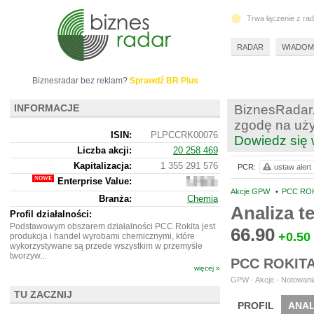
Trwa łączenie z ra
RADAR
WIADOM
Biznesradar bez reklam?
Sprawdź BR Plus
INFORMACJE
BiznesRadar.
zgodę na uży
ISIN:
PLPCCRK00076
Dowiedz się 
Liczba akcji:
20 258 469
Kapitalizacja:
1 355 291 576
PCR:
ustaw alert
Enterprise Value:
1
829
Akcje GPW
•
PCC ROK
Branża:
Chemia
072
Analiza 
576
Profil działalności:
Podstawowym obszarem działalności PCC Rokita jest
66.90
+0.50
produkcja i handel wyrobami chemicznymi, które
wykorzystywane są przede wszystkim w przemyśle
tworzyw...
PCC ROKIT
więcej »
GPW - Akcje - Notowania
TU ZACZNIJ
PROFIL
ANAL