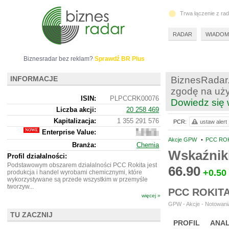
Trwa łączenie z ra
RADAR
WIADOM
Biznesradar bez reklam?
Sprawdź BR Plus
INFORMACJE
BiznesRadar.
zgodę na uży
ISIN:
PLPCCRK00076
Dowiedz się 
Liczba akcji:
20 258 469
Kapitalizacja:
1 355 291 576
PCR:
ustaw alert
Enterprise Value:
1
829
Akcje GPW
•
PCC ROK
Branża:
Chemia
072
Wskaźnik
576
Profil działalności:
Podstawowym obszarem działalności PCC Rokita jest
66.90
+0.50
produkcja i handel wyrobami chemicznymi, które
wykorzystywane są przede wszystkim w przemyśle
tworzyw...
PCC ROKIT
więcej »
GPW - Akcje - Notowania
TU ZACZNIJ
PROFIL
ANAL