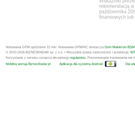
Wskaźniki prezen
rekomendacją w 
października 20
finansowych lub 
Notowania GPW opóźnione 15 min.
Notowania GPW/NC dostarcza
Dom Maklerski BDM 
© 2010-2026 BIZNESRADAR sp. z o.o. • Wszystkie prawa zastrzeżone • produkcja:
W3
Korzystanie z serwisu oznacza akceptację
regulaminu
. Prezentowanie kwotowania nie m
Mobilna wersja BiznesRadar.pl
Aplikacja dla systemu Android
Dla wła