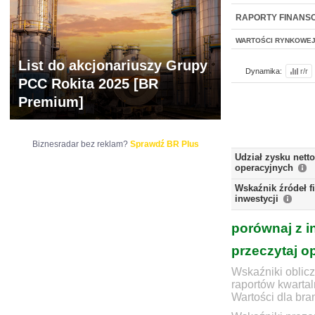
WYCENA
BR 
RAPORTY FINANS
WARTOŚCI RYNKOWE
List do akcjonariuszy Grupy
Dynamika:
r/r
PCC Rokita 2025 [BR
Premium]
Biznesradar bez reklam?
Sprawdź BR Plus
Udział zysku nett
operacyjnych
Wskaźnik źródeł 
inwestycji
porównaj z i
przeczytaj o
Wskaźniki oblicz
raportów kwartal
Wartości dla bra