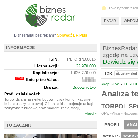
Trwa łączenie z ra
RADAR
WIADOM
Biznesradar bez reklam?
Sprawdź BR Plus
INFORMACJE
BiznesRadar.
zgodę na uży
ISIN:
PLTORPL00016
Dowiedz się 
Liczba akcji:
22 970 000
Kapitalizacja:
1 626 276 000
TOR:
ustaw alert
Enterprise Value:
1
170
Akcje GPW
•
TORPOL 
Branża:
Budownictwo
802
Analiza 
000
Profil działalności:
Torpol działa na rynku budownictwa komunikacyjnej
infrastruktury kolejowej. Oferta spółki obejmuje usługi
TORPOL SP
związane z budową oraz modernizacją stacji,...
GPW - Akcje - Notowania
więcej »
PROFIL
ANAL
TU ZACZNIJ
WYCENA
BR 
WYKRES
WSKAŹN