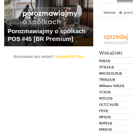
Interwał:
godzi
Porozmawiajmy o spółkach
sprzedaj
POS #45 [BR Premium]
mówią wskaźniki
Wskaźniki
Biznesradar bez reklam?
Sprawdź BR Plus
RSI(14)
STS(14,3)
MACD(12,26,9)
TRIX(14,9)
Williams %R(10)
CCI(14)
ROC(15)
ULT(7,14,28)
FI(13)
MFI(14)
BOP(14)
EMV(14)