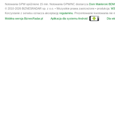
Notowania GPW opóźnione 15 min.
Notowania GPW/NC dostarcza
Dom Maklerski BDM 
© 2010-2026 BIZNESRADAR sp. z o.o. • Wszystkie prawa zastrzeżone • produkcja:
W3
Korzystanie z serwisu oznacza akceptację
regulaminu
. Prezentowanie kwotowania nie m
Mobilna wersja BiznesRadar.pl
Aplikacja dla systemu Android
Dla wła