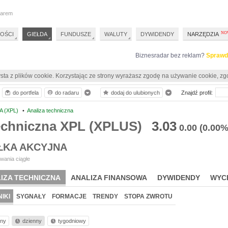
darem
OŚCI
GIEŁDA
FUNDUSZE
WALUTY
DYWIDENDY
NARZĘDZIA
Biznesradar bez reklam?
Sprawd
sta z plików cookie. Korzystając ze strony wyrażasz zgodę na używanie cookie, zg
do portfela
do radaru
dodaj do ulubionych
Znajdź profil:
A (XPL)
•
Analiza techniczna
techniczna XPL (XPLUS)
3.03
0.00
(0.00%
ŁKA AKCYJNA
wania ciągłe
IZA TECHNICZNA
ANALIZA FINANSOWA
DYWIDENDY
WYC
IKI
SYGNAŁY
FORMACJE
TRENDY
STOPA ZWROTU
nny
dzienny
tygodniowy