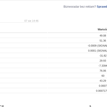
Biznesradar bez reklam?
Sprawd
07 sie 14:46
Wartoś
49.08
51.36
-0.0009 (SIGNAL
0.0001 (SIGNAL
-31.82
29.93
-7.339
76.06
60
43.29
0.0007
0.000717
ce
5