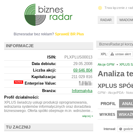
Trwa łączenie z ra
RADAR
WIADOM
Biznesradar bez reklam?
Sprawdź BR Plus
BiznesRadar.pl korzy
INFORMACJE
XPL:
ustaw alert
ISIN:
PLXPLUS00013
Data debiutu:
29.05.2008
Akcje GPW
•
XPLUS S
Liczba akcji:
69 646 804
Analiza 
Kapitalizacja:
211 029 816
Enterprise Value:
187
XPLUS SPÓ
964
Branża:
Informatyka
816
GPW - Akcje/PDA - Noto
Profil działalności:
XPLUS świadczy usługi produkcji oprogramowania,
PROFIL
ANAL
wdrażania systemów informatycznych oraz doradztwa
biznesowego. Oferta spółki obejmuje m.in. wdrożenie...
WYKRES
WSKAŹN
więcej »
TU ZACZNIJ
Interwał:
godzi