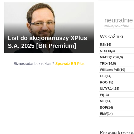
neutralnie
mówią wskaźniki
Wskaźniki
List do akcjonariuszy XPlus
S.A. 2025 [BR Premium]
RSI(14)
STS(14,3)
MACD(12,26,9)
Biznesradar bez reklam?
Sprawdź BR Plus
TRIX(14,9)
Williams %R(10)
CCI(14)
ROC(15)
ULT(7,14,28)
FI(13)
MFI(14)
BOP(14)
EMV(14)
Krzywe kroczą