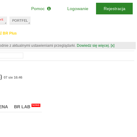
Pomoc
Logowanie
Rejestracja
PORTFEL
ź BR Plus
odnie z aktualnymi ustawieniami przeglądarki.
Dowiedz się więcej.
[x]
)
07 sie 16:46
NOWE
ENA
BR LAB