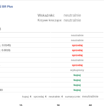
ź BR Plus
neutralnie
Wskaźniki:
neutralnie
Krzywe kroczące:
ć
neutralnie
neutralnie
: 0.0145)
sprzedaj
: 0.0019)
sprzedaj
sprzedaj
neutralnie
4
sprzedaj
wykupiony
kupuj
kupuj
kupuj
93
kupuj
neutralnie
kupuj:
4
sprzedaj:
4
neutralnie:
4
sumarycznie:
15
30
60