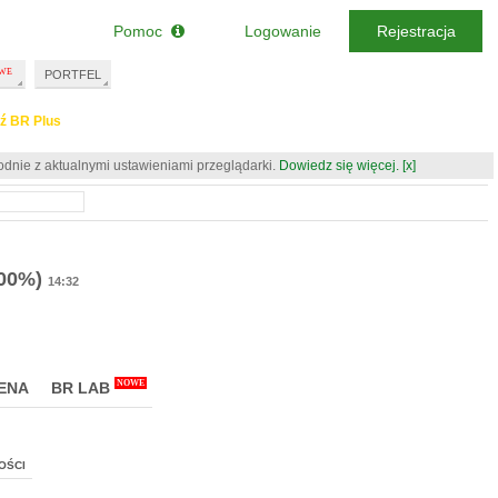
Pomoc
Logowanie
Rejestracja
PORTFEL
ź BR Plus
odnie z aktualnymi ustawieniami przeglądarki.
Dowiedz się więcej.
[x]
.00%)
14:32
NOWE
ENA
BR LAB
OŚCI