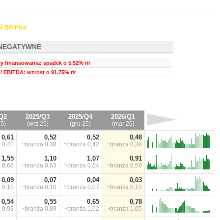
ź BR Plus
NEGATYWNE
ry finansowania: spadek o 5.52% r/r
/ EBITDA: wzrost o 91.75% r/r
Q2
2025/Q3
2025/Q4
2026/Q1
25)
(wrz 25)
(gru 25)
(mar 26)
0,61
0,52
0,52
0,48
a
0,41
~branża
0,38
~branża
0,42
~branża
0,38
1,55
1,10
1,07
0,91
a
0,68
~branża
0,63
~branża
0,64
~branża
0,59
0,09
0,07
0,04
0,03
a
0,10
~branża
0,10
~branża
0,07
~branża
0,10
0,54
0,55
0,65
0,78
a
0,93
~branża
0,89
~branża
1,02
~branża
1,05