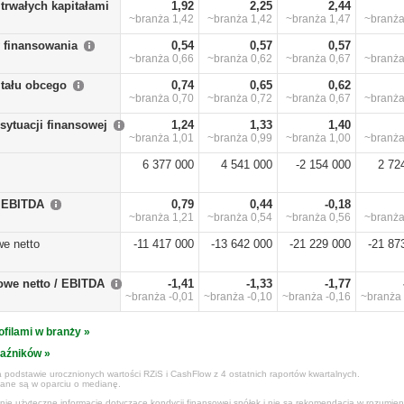
trwałych kapitałami
1,92
2,25
2,44
~branża
1,42
~branża
1,42
~branża
1,47
~branż
y finansowania
0,54
0,57
0,57
~branża
0,66
~branża
0,62
~branża
0,67
~branż
itału obcego
0,74
0,65
0,62
~branża
0,70
~branża
0,72
~branża
0,67
~branż
sytuacji finansowej
1,24
1,33
1,40
~branża
1,01
~branża
0,99
~branża
1,00
~branż
6 377 000
4 541 000
-2 154 000
2 72
/ EBITDA
0,79
0,44
-0,18
~branża
1,21
~branża
0,54
~branża
0,56
~branż
we netto
-11 417 000
-13 642 000
-21 229 000
-21 87
owe netto / EBITDA
-1,41
-1,33
-1,77
~branża
-0,01
~branża
-0,10
~branża
-0,16
~branża
ofilami w branży »
kaźników »
 podstawie urocznionych wartości RZiS i CashFlow z 4 ostatnich raportów kwartalnych.
czane są w oparciu o medianę.
ynie użyteczne informacje dotyczące kondycji finansowej spółek i nie są rekomendacją w rozumie