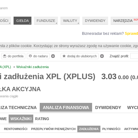
darem
OŚCI
GIEŁDA
FUNDUSZE
WALUTY
DYWIDENDY
NARZĘDZIA
Biznesradar bez reklam?
Sprawd
sta z plików cookie. Korzystając ze strony wyrażasz zgodę na używanie cookie, zg
do portfela
do radaru
dodaj do ulubionych
Znajdź profil:
A (XPL)
•
Wskaźniki zadłużenia
i zadłużenia XPL (XPLUS)
3.03
0.00
(0
ŁKA AKCYJNA
wania ciągłe
IZA TECHNICZNA
ANALIZA FINANSOWA
DYWIDENDY
WYC
OWE
WSKAŹNIKI
RATING
J
RENTOWNOŚCI
PRZEPŁYWÓW PIENIĘŻNYCH
ZADŁUŻENIA
PŁYNNOŚCI
AKTYWN