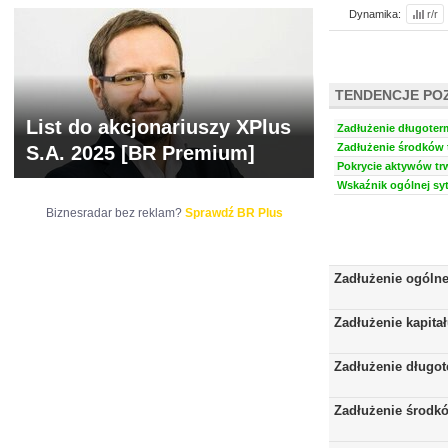
Dynamika:
r/r
TENDENCJE PO
List do akcjonariuszy XPlus
Zadłużenie długoter
Zadłużenie środków t
S.A. 2025 [BR Premium]
Pokrycie aktywów trw
Wskaźnik ogólnej syt
Biznesradar bez reklam?
Sprawdź BR Plus
Zadłużenie ogóln
Zadłużenie kapita
Zadłużenie długo
Zadłużenie środkó