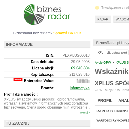
Trwa łączenie z ra
RADAR
WIADOM
Biznesradar bez reklam?
Sprawdź BR Plus
BiznesRadar.pl korzy
INFORMACJE
XPL:
ustaw alert
ISIN:
PLXPLUS00013
Data debiutu:
29.05.2008
Akcje GPW
•
XPLUS S
Liczba akcji:
69 646 804
Wskaźnik
Kapitalizacja:
211 029 816
Enterprise Value:
187
XPLUS SPÓ
964
Branża:
Informatyka
816
GPW - Akcje/PDA - Noto
Profil działalności:
XPLUS świadczy usługi produkcji oprogramowania,
PROFIL
ANAL
wdrażania systemów informatycznych oraz doradztwa
biznesowego. Oferta spółki obejmuje m.in. wdrożenie...
RAPORTY FINANS
więcej »
WARTOŚCI RYNKOWE
TU ZACZNIJ