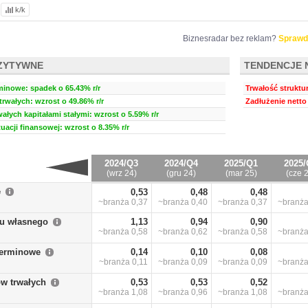
k/k
Biznesradar bez reklam?
Sprawd
ZYTYWNE
TENDENCJE 
minowe: spadek o 65.43% r/r
Trwałość struktu
rwałych: wzrost o 49.86% r/r
Zadłużenie netto 
ałych kapitałami stałymi: wzrost o 5.59% r/r
uacji finansowej: wzrost o 8.35% r/r
2024/Q3
2024/Q4
2025/Q1
2025/
(wrz 24)
(gru 24)
(mar 25)
(cze 
e
0,53
0,48
0,48
~branża
0,37
~branża
0,40
~branża
0,37
~branż
łu własnego
1,13
0,94
0,90
~branża
0,58
~branża
0,62
~branża
0,58
~branż
terminowe
0,14
0,10
0,08
~branża
0,11
~branża
0,09
~branża
0,09
~branż
w trwałych
0,53
0,53
0,52
~branża
1,08
~branża
0,96
~branża
1,08
~branż