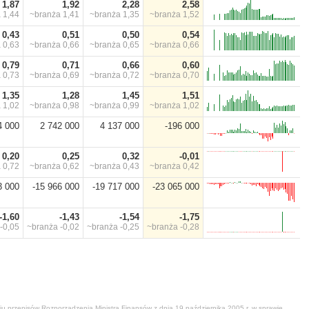
1,87
1,92
2,28
2,58
a
1,44
~branża
1,41
~branża
1,35
~branża
1,52
0,43
0,51
0,50
0,54
a
0,63
~branża
0,66
~branża
0,65
~branża
0,66
0,79
0,71
0,66
0,60
a
0,73
~branża
0,69
~branża
0,72
~branża
0,70
1,35
1,28
1,45
1,51
a
1,02
~branża
0,98
~branża
0,99
~branża
1,02
4 000
2 742 000
4 137 000
-196 000
0,20
0,25
0,32
-0,01
a
0,72
~branża
0,62
~branża
0,43
~branża
0,42
3 000
-15 966 000
-19 717 000
-23 065 000
-1,60
-1,43
-1,54
-1,75
-0,05
~branża
-0,02
~branża
-0,25
~branża
-0,28
niu przepisów Rozporządzenia Ministra Finansów z dnia 19 października 2005 r. w sprawie