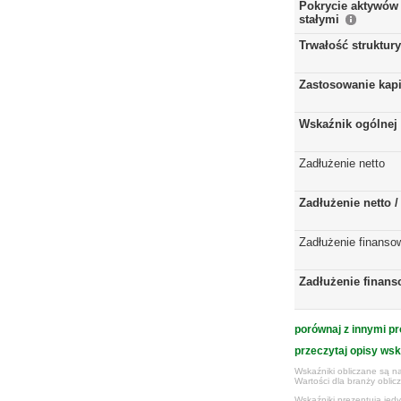
Pokrycie aktywów 
stałymi
Trwałość struktur
Zastosowanie kap
Wskaźnik ogólnej 
Zadłużenie netto
Zadłużenie netto 
Zadłużenie finanso
Zadłużenie finans
porównaj z innymi pr
przeczytaj opisy ws
Wskaźniki obliczane są na
Wartości dla branży obli
Wskaźniki prezentują jed