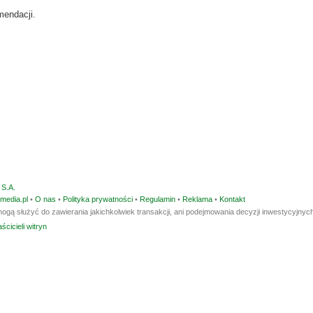
mendacji.
S.A.
media.pl
•
O nas
•
Polityka prywatności
•
Regulamin
•
Reklama
•
Kontakt
ogą służyć do zawierania jakichkolwiek transakcji, ani podejmowania decyzji inwestycyjnych
ścicieli witryn