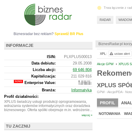
Trwa łączenie z ra
RADAR
WIADOM
Biznesradar bez reklam?
Sprawdź BR Plus
BiznesRadar.pl korzy
INFORMACJE
XPL:
ustaw alert
ISIN:
PLXPLUS00013
Data debiutu:
29.05.2008
Akcje GPW
•
XPLUS S
Liczba akcji:
69 646 804
Rekomend
Kapitalizacja:
211 029 816
Enterprise Value:
187
XPLUS SPÓ
964
Branża:
Informatyka
816
GPW - Akcje/PDA - Noto
Profil działalności:
XPLUS świadczy usługi produkcji oprogramowania,
PROFIL
ANAL
wdrażania systemów informatycznych oraz doradztwa
biznesowego. Oferta spółki obejmuje m.in. wdrożenie...
NOTOWANIA
WIA
więcej »
TU ZACZNIJ