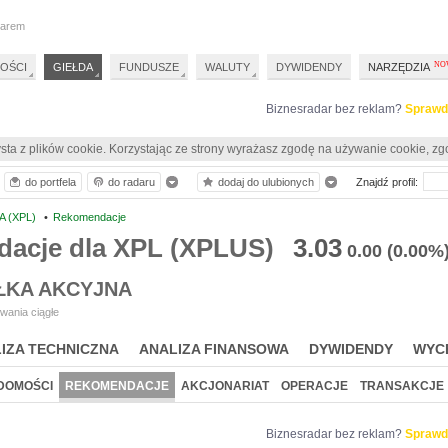
darem
OŚCI
GIEŁDA
FUNDUSZE
WALUTY
DYWIDENDY
NARZĘDZIA
Biznesradar bez reklam?
Sprawd
sta z plików cookie. Korzystając ze strony wyrażasz zgodę na używanie cookie, zg
do portfela
do radaru
dodaj do ulubionych
Znajdź profil:
A (XPL)
•
Rekomendacje
acje dla XPL (XPLUS)
3.03
0.00
(0.00%
ŁKA AKCYJNA
wania ciągłe
IZA TECHNICZNA
ANALIZA FINANSOWA
DYWIDENDY
WYC
DOMOŚCI
REKOMENDACJE
AKCJONARIAT
OPERACJE
TRANSAKCJE
Biznesradar bez reklam?
Sprawd