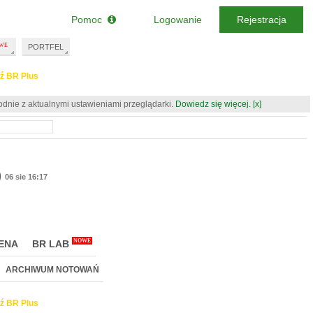
Pomoc
Logowanie
Rejestracja
PORTFEL
ź BR Plus
odnie z aktualnymi ustawieniami przeglądarki.
Dowiedz się więcej.
[x]
)
06 sie 16:17
NOWE
ENA
BR LAB
ARCHIWUM NOTOWAŃ
ź BR Plus