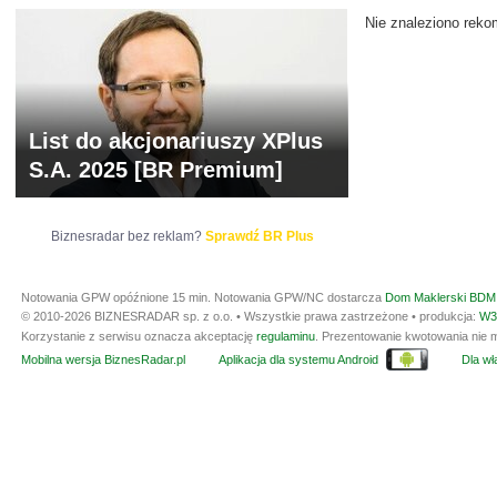
Nie znaleziono reko
List do akcjonariuszy XPlus
S.A. 2025 [BR Premium]
Biznesradar bez reklam?
Sprawdź BR Plus
Notowania GPW opóźnione 15 min.
Notowania GPW/NC dostarcza
Dom Maklerski BDM 
© 2010-2026 BIZNESRADAR sp. z o.o. • Wszystkie prawa zastrzeżone • produkcja:
W3
Korzystanie z serwisu oznacza akceptację
regulaminu
. Prezentowanie kwotowania nie m
Mobilna wersja BiznesRadar.pl
Aplikacja dla systemu Android
Dla wła