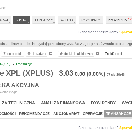
darem
OŚCI
GIEŁDA
FUNDUSZE
WALUTY
DYWIDENDY
NARZĘDZIA
Biznesradar bez reklam?
Sprawd
sta z plików cookie. Korzystając ze strony wyrażasz zgodę na używanie cookie, zg
do portfela
do radaru
dodaj do ulubionych
Znajdź profil:
A (XPL)
•
Transakcje
je XPL (XPLUS)
3.03
0.00
(0.00%)
07 sie 16:46
ŁKA AKCYJNA
wania ciągłe
IZA TECHNICZNA
ANALIZA FINANSOWA
DYWIDENDY
WYC
DOMOŚCI
REKOMENDACJE
AKCJONARIAT
OPERACJE
TRANSAKCJE
Biznesradar bez reklam?
Sprawd