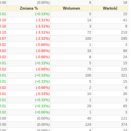
0.00
(0.00%)
6
18
Zmiana %
Wolumen
Wartość
0.01
(+0.33%)
5
15
0.10
(-3.31%)
14
41
0.10
(-3.31%)
3
9
0.10
(-3.31%)
72
210
0.07
(-2.32%)
100
295
0.02
(-0.66%)
1
3
0.02
(-0.66%)
33
99
0.02
(-0.66%)
8
24
0.01
(+0.33%)
5
15
0.02
(-0.66%)
75
225
0.01
(+0.33%)
106
321
0.01
(+0.33%)
5
15
0.02
(-0.66%)
2
6
0.01
(-0.33%)
10
30
0.01
(+0.33%)
1
3
0.01
(+0.33%)
28
85
0.02
(+0.66%)
1
3
0.00
(0.00%)
40
121
0.00
(0.00%)
124
374
0.00
(0.00%)
8
24