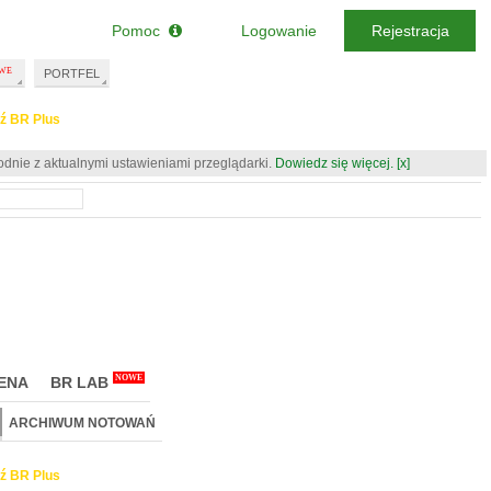
Pomoc
Logowanie
Rejestracja
PORTFEL
ź BR Plus
odnie z aktualnymi ustawieniami przeglądarki.
Dowiedz się więcej.
[x]
NOWE
ENA
BR LAB
ARCHIWUM NOTOWAŃ
ź BR Plus