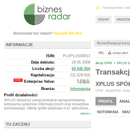
Trwa łączenie z ra
RADAR
WIADOM
Biznesradar bez reklam?
Sprawdź BR Plus
BiznesRadar.pl korzy
INFORMACJE
XPL:
ustaw alert
ISIN:
PLXPLUS00013
Data debiutu:
29.05.2008
Akcje GPW
•
XPLUS S
Liczba akcji:
69 646 804
Transakc
Kapitalizacja:
211 029 816
Enterprise Value:
187
XPLUS SPÓ
964
Branża:
Informatyka
816
GPW - Akcje/PDA - Noto
Profil działalności:
XPLUS świadczy usługi produkcji oprogramowania,
PROFIL
ANAL
wdrażania systemów informatycznych oraz doradztwa
biznesowego. Oferta spółki obejmuje m.in. wdrożenie...
NOTOWANIA
WIA
więcej »
TU ZACZNIJ