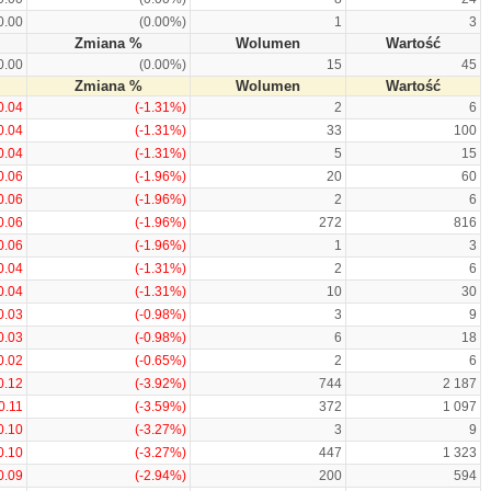
0.00
(0.00%)
1
3
Zmiana %
Wolumen
Wartość
0.00
(0.00%)
15
45
Zmiana %
Wolumen
Wartość
0.04
(-1.31%)
2
6
0.04
(-1.31%)
33
100
0.04
(-1.31%)
5
15
0.06
(-1.96%)
20
60
0.06
(-1.96%)
2
6
0.06
(-1.96%)
272
816
0.06
(-1.96%)
1
3
0.04
(-1.31%)
2
6
0.04
(-1.31%)
10
30
0.03
(-0.98%)
3
9
0.03
(-0.98%)
6
18
0.02
(-0.65%)
2
6
0.12
(-3.92%)
744
2 187
0.11
(-3.59%)
372
1 097
0.10
(-3.27%)
3
9
0.10
(-3.27%)
447
1 323
0.09
(-2.94%)
200
594