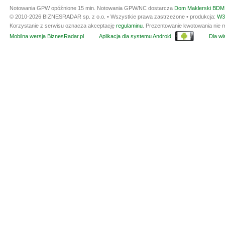
Notowania GPW opóźnione 15 min.
Notowania GPW/NC dostarcza
Dom Maklerski BDM 
© 2010-2026 BIZNESRADAR sp. z o.o. • Wszystkie prawa zastrzeżone • produkcja:
W3
Korzystanie z serwisu oznacza akceptację
regulaminu
. Prezentowanie kwotowania nie m
Mobilna wersja BiznesRadar.pl
Aplikacja dla systemu Android
Dla wła