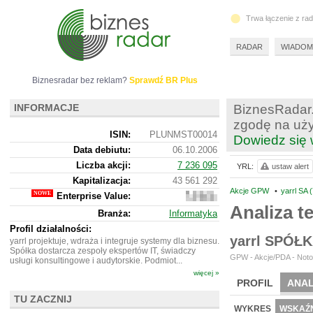
Trwa łączenie z ra
RADAR
WIADOM
Biznesradar bez reklam?
Sprawdź BR Plus
INFORMACJE
BiznesRadar.
zgodę na uży
ISIN:
PLUNMST00014
Dowiedz się 
Data debiutu:
06.10.2006
Liczba akcji:
7 236 095
YRL:
ustaw alert
Kapitalizacja:
43 561 292
Akcje GPW
•
yarrl SA 
Enterprise Value:
48
685
Analiza 
Branża:
Informatyka
292
Profil działalności:
yarrl SPÓŁ
yarrl projektuje, wdraża i integruje systemy dla biznesu.
Spółka dostarcza zespoły ekspertów IT, świadczy
GPW - Akcje/PDA - Noto
usługi konsultingowe i audytorskie. Podmiot...
więcej »
PROFIL
ANAL
TU ZACZNIJ
NOWE
BR LAB
WYKRES
WSKAŹN