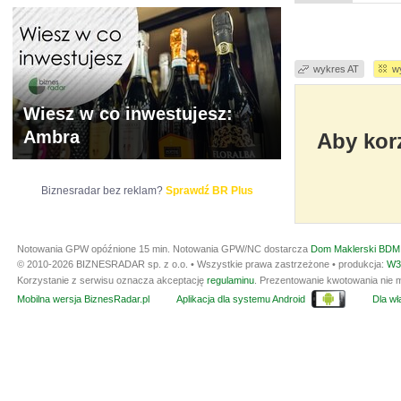
wykres AT
w
Wiesz w co inwestujesz:
Ambra
Aby korz
Biznesradar bez reklam?
Sprawdź BR Plus
Notowania GPW opóźnione 15 min.
Notowania GPW/NC dostarcza
Dom Maklerski BDM 
© 2010-2026 BIZNESRADAR sp. z o.o. • Wszystkie prawa zastrzeżone • produkcja:
W3
Korzystanie z serwisu oznacza akceptację
regulaminu
. Prezentowanie kwotowania nie m
Mobilna wersja BiznesRadar.pl
Aplikacja dla systemu Android
Dla wła