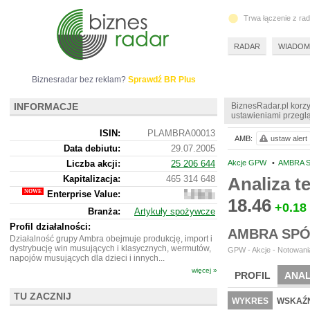
Trwa łączenie z ra
RADAR
WIADOM
Biznesradar bez reklam?
Sprawdź BR Plus
INFORMACJE
BiznesRadar.pl korzy
ustawieniami przeglą
ISIN:
PLAMBRA00013
AMB:
ustaw alert
Data debiutu:
29.07.2005
Liczba akcji:
25 206 644
Akcje GPW
•
AMBRA S
Kapitalizacja:
465 314 648
Analiza 
Enterprise Value:
527
18.46
182
+0.18
Branża:
Artykuły spożywcze
648
Profil działalności:
AMBRA SPÓ
Działalność grupy Ambra obejmuje produkcję, import i
dystrybucję win musujących i klasycznych, wermutów,
GPW - Akcje - Notowania
napojów musujących dla dzieci i innych...
więcej »
PROFIL
ANAL
TU ZACZNIJ
WYCENA
BR 
WYKRES
WSKAŹN