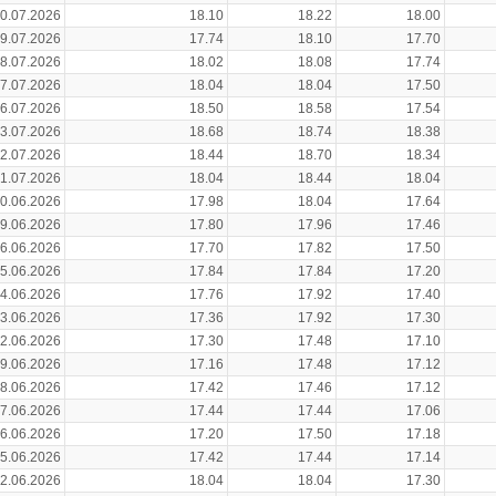
0.07.2026
18.10
18.22
18.00
9.07.2026
17.74
18.10
17.70
8.07.2026
18.02
18.08
17.74
7.07.2026
18.04
18.04
17.50
6.07.2026
18.50
18.58
17.54
3.07.2026
18.68
18.74
18.38
2.07.2026
18.44
18.70
18.34
1.07.2026
18.04
18.44
18.04
0.06.2026
17.98
18.04
17.64
9.06.2026
17.80
17.96
17.46
6.06.2026
17.70
17.82
17.50
5.06.2026
17.84
17.84
17.20
4.06.2026
17.76
17.92
17.40
3.06.2026
17.36
17.92
17.30
2.06.2026
17.30
17.48
17.10
9.06.2026
17.16
17.48
17.12
8.06.2026
17.42
17.46
17.12
7.06.2026
17.44
17.44
17.06
6.06.2026
17.20
17.50
17.18
5.06.2026
17.42
17.44
17.14
2.06.2026
18.04
18.04
17.30