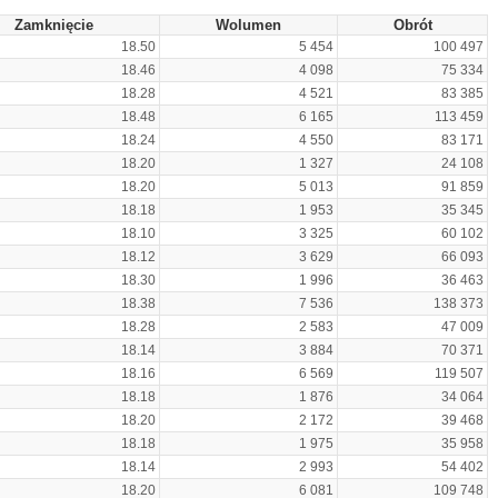
Zamknięcie
Wolumen
Obrót
18.50
5 454
100 497
18.46
4 098
75 334
18.28
4 521
83 385
18.48
6 165
113 459
18.24
4 550
83 171
18.20
1 327
24 108
18.20
5 013
91 859
18.18
1 953
35 345
18.10
3 325
60 102
18.12
3 629
66 093
18.30
1 996
36 463
18.38
7 536
138 373
18.28
2 583
47 009
18.14
3 884
70 371
18.16
6 569
119 507
18.18
1 876
34 064
18.20
2 172
39 468
18.18
1 975
35 958
18.14
2 993
54 402
18.20
6 081
109 748