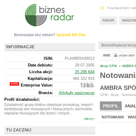
Trwa łączenie z ra
RADAR
WIADOM
Biznesradar bez reklam?
Sprawdź BR Plus
BiznesRadar.pl korzy
INFORMACJE
AMB:
ustaw alert
ISIN:
PLAMBRA00013
Data debiutu:
29.07.2005
Akcje GPW
•
AMBRA S
Liczba akcji:
25 206 644
Notowani
Kapitalizacja:
466 322 914
Enterprise Value:
528
AMBRA SPÓ
190
Branża:
Artykuły spożywcze
914
GPW - Akcje - Notowania
Profil działalności:
Działalność grupy Ambra obejmuje produkcję, import i
PROFIL
ANAL
dystrybucję win musujących i klasycznych, wermutów,
napojów musujących dla dzieci i innych...
NOTOWANIA
WIA
więcej »
TU ZACZNIJ