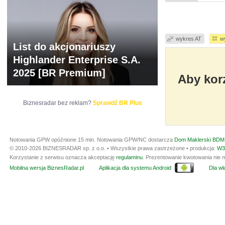
wykres AT
w
List do akcjonariuszy
Highlander Enterprise S.A.
2025 [BR Premium]
Aby korz
Biznesradar bez reklam?
Sprawdź BR Plus
Notowania GPW opóźnione 15 min.
Notowania GPW/NC dostarcza
Dom Maklerski BDM 
© 2010-2026 BIZNESRADAR sp. z o.o. • Wszystkie prawa zastrzeżone • produkcja:
W3
Korzystanie z serwisu oznacza akceptację
regulaminu
. Prezentowanie kwotowania nie m
Mobilna wersja BiznesRadar.pl
Aplikacja dla systemu Android
Dla wła