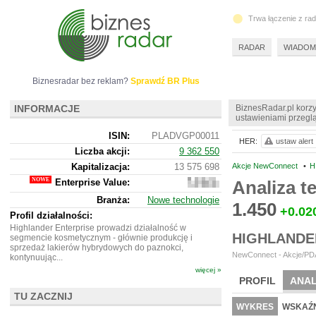
Trwa łączenie z ra
RADAR
WIADOM
Biznesradar bez reklam?
Sprawdź BR Plus
INFORMACJE
BiznesRadar.pl korzy
ustawieniami przeglą
ISIN:
PLADVGP00011
HER:
ustaw alert
Liczba akcji:
9 362 550
Kapitalizacja:
13 575 698
Akcje NewConnect
•
H
Enterprise Value:
Analiza 
14
386
Branża:
Nowe technologie
698
1.450
+0.02
Profil działalności:
Highlander Enterprise prowadzi działalność w
HIGHLANDE
segmencie kosmetycznym - głównie produkcję i
sprzedaż lakierów hybrydowych do paznokci,
NewConnect - Akcje/PDA
kontynuując...
więcej »
PROFIL
ANAL
TU ZACZNIJ
NOWE
BR LAB
WYKRES
WSKAŹN