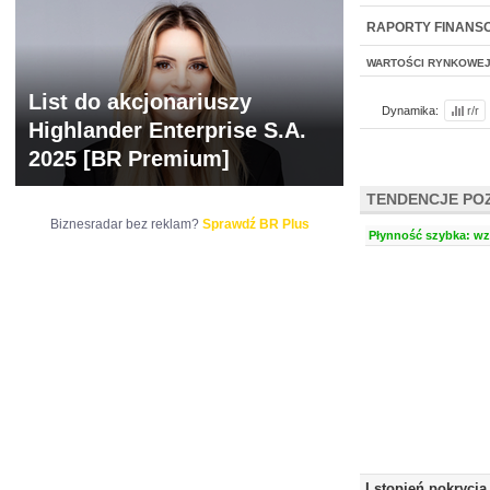
NOWE
BR LAB
RAPORTY FINANS
WARTOŚCI RYNKOWE
List do akcjonariuszy
Dynamika:
r/r
Highlander Enterprise S.A.
2025 [BR Premium]
TENDENCJE PO
Biznesradar bez reklam?
Sprawdź BR Plus
Płynność szybka: wzr
I stopień pokrycia