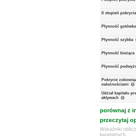
II stopień pokryci
Płynność gotówk
Płynność szybka
Płynność bieżąca
Płynność podwyż
Pokrycie zobowią
należnościami
Udział kapitału p
aktywach
porównaj z i
przeczytaj o
Wskaźniki oblicz
kwartalnych.