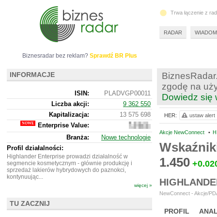
Trwa łączenie z ra
RADAR
WIADOM
Biznesradar bez reklam?
Sprawdź BR Plus
INFORMACJE
BiznesRadar.
zgodę na uży
ISIN:
PLADVGP00011
Dowiedz się 
Liczba akcji:
9 362 550
Kapitalizacja:
13 575 698
HER:
ustaw alert
Enterprise Value:
14
386
Akcje NewConnect
•
H
Branża:
Nowe technologie
698
Wskaźnik
Profil działalności:
Highlander Enterprise prowadzi działalność w
1.450
+0.02
segmencie kosmetycznym - głównie produkcję i
sprzedaż lakierów hybrydowych do paznokci,
kontynuując...
HIGHLANDE
więcej »
NewConnect - Akcje/PDA
TU ZACZNIJ
PROFIL
ANAL