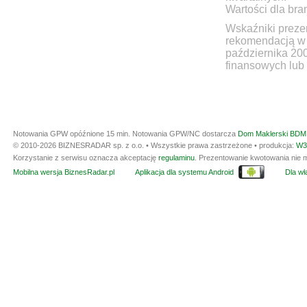
Wartości dla bra
Wskaźniki prezen
rekomendacją w 
października 20
finansowych lub 
Notowania GPW opóźnione 15 min.
Notowania GPW/NC dostarcza
Dom Maklerski BDM 
© 2010-2026 BIZNESRADAR sp. z o.o. • Wszystkie prawa zastrzeżone • produkcja:
W3
Korzystanie z serwisu oznacza akceptację
regulaminu
. Prezentowanie kwotowania nie m
Mobilna wersja BiznesRadar.pl
Aplikacja dla systemu Android
Dla wła