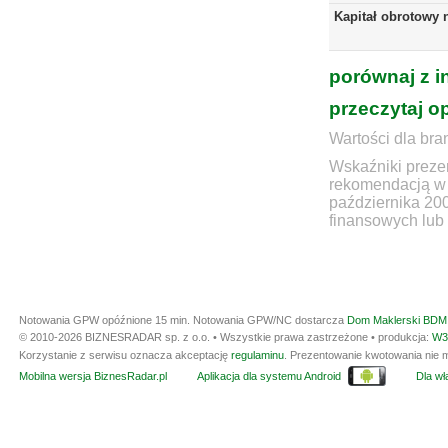
Kapitał obrotowy 
porównaj z i
przeczytaj o
Wartości dla bra
Wskaźniki prezen
rekomendacją w 
października 20
finansowych lub 
Notowania GPW opóźnione 15 min.
Notowania GPW/NC dostarcza
Dom Maklerski BDM 
© 2010-2026 BIZNESRADAR sp. z o.o. • Wszystkie prawa zastrzeżone • produkcja:
W3
Korzystanie z serwisu oznacza akceptację
regulaminu
. Prezentowanie kwotowania nie m
Mobilna wersja BiznesRadar.pl
Aplikacja dla systemu Android
Dla wła