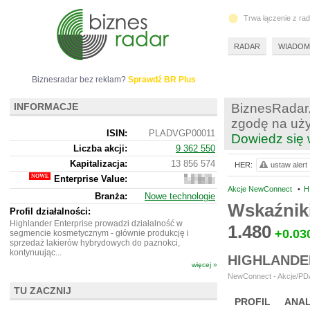
Trwa łączenie z ra
RADAR
WIADOM
Biznesradar bez reklam?
Sprawdź BR Plus
INFORMACJE
BiznesRadar.
zgodę na uży
ISIN:
PLADVGP00011
Dowiedz się 
Liczba akcji:
9 362 550
Kapitalizacja:
13 856 574
HER:
ustaw alert
Enterprise Value:
14
667
Akcje NewConnect
•
H
Branża:
Nowe technologie
574
Wskaźnik
Profil działalności:
Highlander Enterprise prowadzi działalność w
1.480
+0.03
segmencie kosmetycznym - głównie produkcję i
sprzedaż lakierów hybrydowych do paznokci,
kontynuując...
HIGHLANDE
więcej »
NewConnect - Akcje/PDA
TU ZACZNIJ
PROFIL
ANAL