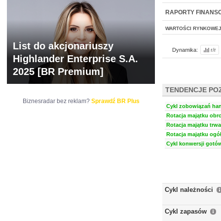
NOWE
BR LAB
RAPORTY FINANS
WARTOŚCI RYNKOWE
List do akcjonariuszy
Dynamika:
r/r
Highlander Enterprise S.A.
2025 [BR Premium]
TENDENCJE PO
Biznesradar bez reklam?
Sprawdź BR Plus
Cykl zobowiązań han
Rotacja majątku obro
Rotacja majątku trwa
Rotacja majątku ogół
Cykl konwersji gotów
Cykl należności
Cykl zapasów