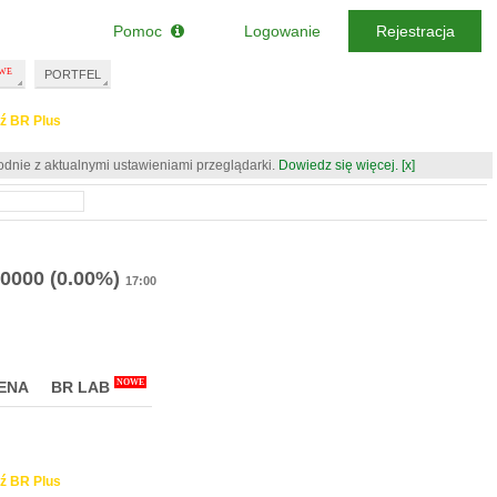
Pomoc
Logowanie
Rejestracja
PORTFEL
ź BR Plus
odnie z aktualnymi ustawieniami przeglądarki.
Dowiedz się więcej.
[x]
.0000
(0.00%)
17:00
NOWE
ENA
BR LAB
ź BR Plus