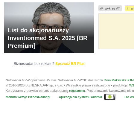
wykres AT
w
List do akcjonariuszy
Inventionmed S.A. 2025 [BR
Premium]
Biznesradar bez reklam?
Sprawdź BR Plus
Notowania GPW opóźnione 15 min.
Notowania GPW/NC dostarcza
Dom Maklerski BDM 
© 2010-2026 BIZNESRADAR sp. z o.o. • Wszystkie prawa zastrzeżone • produkcja:
W3
Korzystanie z serwisu oznacza akceptację
regulaminu
. Prezentowanie kwotowania nie m
Mobilna wersja BiznesRadar.pl
Aplikacja dla systemu Android
Dla wła