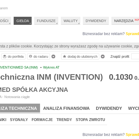
darem
OŚCI
GIEŁDA
FUNDUSZE
WALUTY
DYWIDENDY
NARZĘDZIA
Biznesradar bez reklam?
Sprawd
sta z plików cookie. Korzystając ze strony wyrażasz zgodę na używanie cookie, zg
do portfela
do radaru
dodaj do ulubionych
Znajdź profil:
NVENTIONMED SA (INM)
•
Wykres AT
techniczna INM (INVENTION)
0.1030
0
MED SPÓŁKA AKCYJNA
 - Notowania ciągłe
IZA TECHNICZNA
ANALIZA FINANSOWA
DYWIDENDY
WYC
IKI
SYGNAŁY
FORMACJE
TRENDY
STOPA ZWROTU
Biznesradar bez reklam?
Sprawd