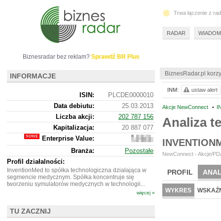
Trwa łączenie z ra
RADAR
WIADOM
Biznesradar bez reklam?
Sprawdź BR Plus
BiznesRadar.pl korzy
INFORMACJE
INM:
ustaw alert
ISIN:
PLCDE0000010
Data debiutu:
25.03.2013
Akcje NewConnect
•
I
Liczba akcji:
202 787 156
Analiza 
Kapitalizacja:
20 887 077
Enterprise Value:
20
INVENTION
840
Branża:
Pozostałe
077
NewConnect - Akcje/PDA
Profil działalności:
InventionMed to spółka technologiczna działająca w
PROFIL
ANAL
segmencie medycznym. Spółka koncentruje się
tworzeniu symulatorów medycznych w technologii...
WYKRES
WSKAŹN
więcej »
TU ZACZNIJ