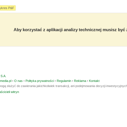
ykres P&F
Aby korzystać z aplikacji analizy technicznej musisz by
S.A.
media.pl
•
O nas
•
Polityka prywatności
•
Regulamin
•
Reklama
•
Kontakt
ogą służyć do zawierania jakichkolwiek transakcji, ani podejmowania decyzji inwestycyjnych
ścicieli witryn