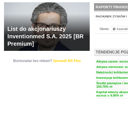
NOWE
BR LAB
RAPORTY FINANS
RACHUNEK ZYSKÓW I 
List do akcjonariuszy
Okres:
kwartal
Inventionmed S.A. 2025 [BR
Premium]
TENDENCJE PO
Biznesradar bez reklam?
Sprawdź BR Plus
Aktywa razem: wzrost
Aktywa obrotowe: wz
Należności krótkoter
Inwestycje krótkoter
Środki pieniężne i i
193.75% r/r
Kapitał własny akcjo
wzrost o 9.95% r/r