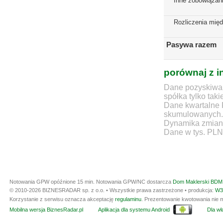
Inne zobowiązan
Rozliczenia mię
Pasywa razem
porównaj z i
Dane pozyskiwan
spółka tylko taki
Dane kwartalne 
skumulowanych.
Dynamika zmian d
Dane w tys. PLN
Notowania GPW opóźnione 15 min.
Notowania GPW/NC dostarcza
Dom Maklerski BDM 
© 2010-2026 BIZNESRADAR sp. z o.o. • Wszystkie prawa zastrzeżone • produkcja:
W3
Korzystanie z serwisu oznacza akceptację
regulaminu
. Prezentowanie kwotowania nie m
Mobilna wersja BiznesRadar.pl
Aplikacja dla systemu Android
Dla wła