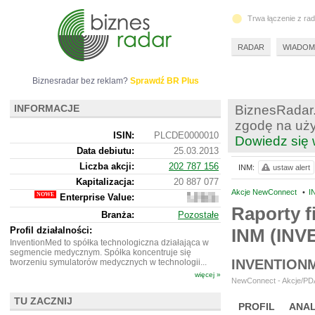
Trwa łączenie z ra
RADAR
WIADOM
Biznesradar bez reklam?
Sprawdź BR Plus
INFORMACJE
BiznesRadar.
zgodę na uży
ISIN:
PLCDE0000010
Dowiedz się 
Data debiutu:
25.03.2013
Liczba akcji:
202 787 156
INM:
ustaw alert
Kapitalizacja:
20 887 077
Akcje NewConnect
•
I
Enterprise Value:
20
840
Raporty f
Branża:
Pozostałe
077
Profil działalności:
INM (INV
InventionMed to spółka technologiczna działająca w
segmencie medycznym. Spółka koncentruje się
INVENTION
tworzeniu symulatorów medycznych w technologii...
więcej »
NewConnect - Akcje/PDA
TU ZACZNIJ
PROFIL
ANAL