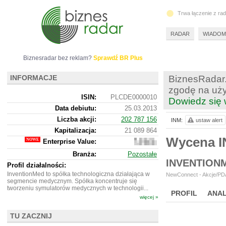
Trwa łączenie z ra
RADAR
WIADOM
Biznesradar bez reklam?
Sprawdź BR Plus
INFORMACJE
BiznesRadar.
zgodę na uży
ISIN:
PLCDE0000010
Dowiedz się 
Data debiutu:
25.03.2013
Liczba akcji:
202 787 156
INM:
ustaw alert
Kapitalizacja:
21 089 864
Wycena I
Enterprise Value:
21
042
Branża:
Pozostałe
864
INVENTION
Profil działalności:
InventionMed to spółka technologiczna działająca w
NewConnect - Akcje/PDA
segmencie medycznym. Spółka koncentruje się
tworzeniu symulatorów medycznych w technologii...
PROFIL
ANAL
więcej »
NOWE
BR LAB
TU ZACZNIJ