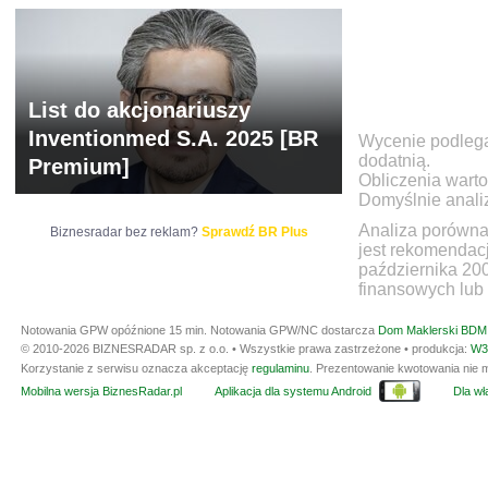
List do akcjonariuszy
Inventionmed S.A. 2025 [BR
Wycenie podlegaj
dodatnią.
Premium]
Obliczenia warto
Domyślnie anali
Analiza porówna
Biznesradar bez reklam?
Sprawdź BR Plus
jest rekomendac
października 20
finansowych lub 
Notowania GPW opóźnione 15 min.
Notowania GPW/NC dostarcza
Dom Maklerski BDM 
© 2010-2026 BIZNESRADAR sp. z o.o. • Wszystkie prawa zastrzeżone • produkcja:
W3
Korzystanie z serwisu oznacza akceptację
regulaminu
. Prezentowanie kwotowania nie m
Mobilna wersja BiznesRadar.pl
Aplikacja dla systemu Android
Dla wła