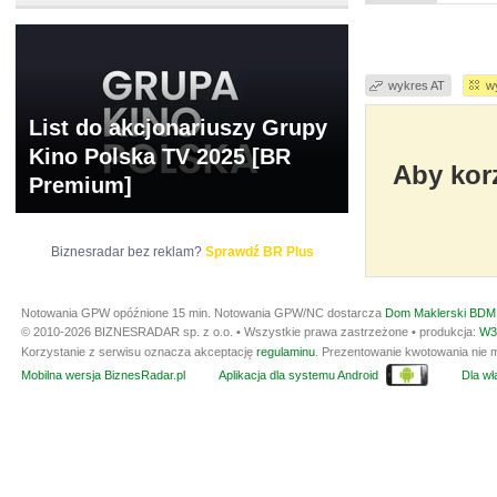
wykres AT
w
List do akcjonariuszy Grupy
Kino Polska TV 2025 [BR
Aby korz
Premium]
Biznesradar bez reklam?
Sprawdź BR Plus
Notowania GPW opóźnione 15 min.
Notowania GPW/NC dostarcza
Dom Maklerski BDM 
© 2010-2026 BIZNESRADAR sp. z o.o. • Wszystkie prawa zastrzeżone • produkcja:
W3
Korzystanie z serwisu oznacza akceptację
regulaminu
. Prezentowanie kwotowania nie m
Mobilna wersja BiznesRadar.pl
Aplikacja dla systemu Android
Dla wła