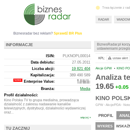
Trwa łączenie z ra
RADAR
WIADOM
Biznesradar bez reklam?
Sprawdź BR Plus
INFORMACJE
BiznesRadar.pl korzy
ustawieniami przeglą
ISIN:
PLKNOPL00014
KPL:
ustaw alert
Data debiutu:
27.05.2011
Liczba akcji:
19 821 404
Akcje GPW
•
KINO PO
Kapitalizacja:
389 490 589
Analiza 
Enterprise Value:
368
19.65
713
+0.05
Branża:
Media
589
Profil działalności:
KINO POLS
Kino Polska TV to grupa medialna, prowadząca
działalność z zakresu nadawanie kanałów
GPW - Akcje/PDA - Noto
telewizyjnych, dystrybucji, działalności wydawniczej
oraz...
PROFIL
ANAL
więcej »
NOWE
BR LAB
WYKRES
WSKAŹN
TU ZACZNIJ