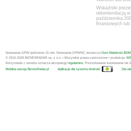
Wskaźniki prezen
rekomendacją w 
października 20
finansowych lub 
Notowania GPW opóźnione 15 min.
Notowania GPW/NC dostarcza
Dom Maklerski BDM 
© 2010-2026 BIZNESRADAR sp. z o.o. • Wszystkie prawa zastrzeżone • produkcja:
W3
Korzystanie z serwisu oznacza akceptację
regulaminu
. Prezentowanie kwotowania nie m
Mobilna wersja BiznesRadar.pl
Aplikacja dla systemu Android
Dla wła