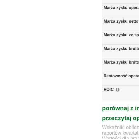
Marża zysku oper
Marża zysku netto
Marża zysku ze s
Marża zysku brutt
Marża zysku brutt
Rentowność opera
ROIC
porównaj z i
przeczytaj o
Wskaźniki oblicz
raportów kwartal
Wartości dla bra