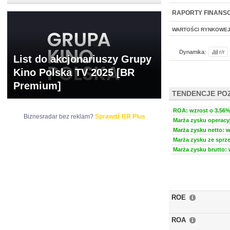
NOWE
BR LAB
RAPORTY FINANS
WARTOŚCI RYNKOWE
Dynamika:
r/r
List do akcjonariuszy Grupy
Kino Polska TV 2025 [BR
Premium]
TENDENCJE PO
ROA: wzrost o 3.56% 
Biznesradar bez reklam?
Sprawdź BR Plus
Marża zysku operacyj
Marża zysku netto: w
Marża zysku ze sprze
Marża zysku brutto: 
ROE
ROA