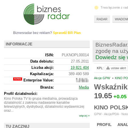
Trwa łączenie z ra
RADAR
WIADOM
Biznesradar bez reklam?
Sprawdź BR Plus
INFORMACJE
BiznesRadar.
zgodę na uży
ISIN:
PLKNOPL00014
Dowiedz się 
Data debiutu:
27.05.2011
Liczba akcji:
19 821 404
KPL:
ustaw alert
Kapitalizacja:
389 490 589
Akcje GPW
•
KINO PO
Enterprise Value:
368
713
Wskaźnik
Branża:
Media
589
Profil działalności:
19.65
+0.05
Kino Polska TV to grupa medialna, prowadząca
działalność z zakresu nadawanie kanałów
KINO POLS
telewizyjnych, dystrybucji, działalności wydawniczej
oraz...
GPW - Akcje/PDA - Noto
więcej »
PROFIL
ANAL
TU ZACZNIJ