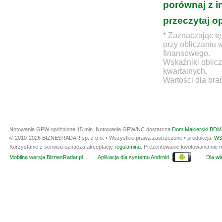
porównaj z i
przeczytaj o
* Zaznaczając tę
przy obliczaniu 
finansowego.
Wskaźniki oblicz
kwartalnych.
Wartości dla bra
Notowania GPW opóźnione 15 min.
Notowania GPW/NC dostarcza
Dom Maklerski BDM 
© 2010-2026 BIZNESRADAR sp. z o.o. • Wszystkie prawa zastrzeżone • produkcja:
W3
Korzystanie z serwisu oznacza akceptację
regulaminu
. Prezentowanie kwotowania nie m
Mobilna wersja BiznesRadar.pl
Aplikacja dla systemu Android
Dla wła