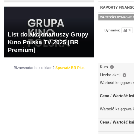
NOWE
BR LAB
RAPORTY FINANS
WARTOŚCI RYNKOWE
Dynamika:
r/r
List do akcjonariuszy Grupy
Kino Polska TV 2025 [BR
Premium]
Kurs
Biznesradar bez reklam?
Sprawdź BR Plus
Liczba akcji
Wartość księgowa 
Cena / Wartość k
Wartość księgowa 
Cena / Wartość k