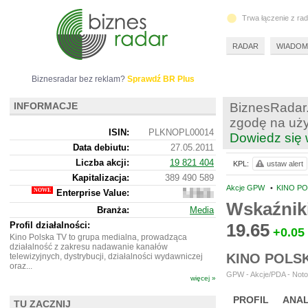
Trwa łączenie z ra
RADAR
WIADOM
Biznesradar bez reklam?
Sprawdź BR Plus
INFORMACJE
BiznesRadar.
zgodę na uży
ISIN:
PLKNOPL00014
Dowiedz się 
Data debiutu:
27.05.2011
Liczba akcji:
19 821 404
KPL:
ustaw alert
Kapitalizacja:
389 490 589
Akcje GPW
•
KINO PO
Enterprise Value:
368
713
Wskaźnik
Branża:
Media
589
Profil działalności:
19.65
+0.05
Kino Polska TV to grupa medialna, prowadząca
działalność z zakresu nadawanie kanałów
KINO POLS
telewizyjnych, dystrybucji, działalności wydawniczej
oraz...
GPW - Akcje/PDA - Noto
więcej »
PROFIL
ANAL
TU ZACZNIJ