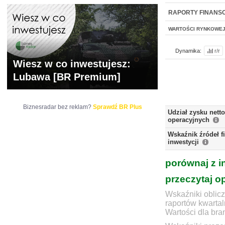
NOWE
BR LAB
RAPORTY FINANS
WARTOŚCI RYNKOWE
Dynamika:
r/r
Wiesz w co inwestujesz:
Lubawa [BR Premium]
Biznesradar bez reklam?
Sprawdź BR Plus
Udział zysku nett
operacyjnych
Wskaźnik źródeł 
inwestycji
porównaj z i
przeczytaj o
Wskaźniki oblicz
raportów kwartal
Wartości dla bra