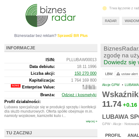
Trwa łączenie z ra
RADAR
WIADOM
Biznesradar bez reklam?
Sprawdź BR Plus
INFORMACJE
BiznesRadar.
zgodę na uży
ISIN:
PLLUBAW00013
Dowiedz się 
Data debiutu:
18.11.1996
Liczba akcji:
150 270 000
LBW:
ustaw alert
Kapitalizacja:
1 764 169 800
Akcje GPW
•
LUBAWA 
Enterprise Value:
1
705
Wskaźnik
Branża:
Odzież i kosmetyki
057
800
Profil działalności:
11.74
+0.16
Lubawa specjalizuje się w produkcji sprzętu i konfekcji
dla służb mundurowych. Oferta spółki obejmuje m.in.
LUBAWA SP
namioty wojskowe, kamizelki kulo i...
więcej »
GPW - Akcje - Notowania
TU ZACZNIJ
PROFIL
ANAL