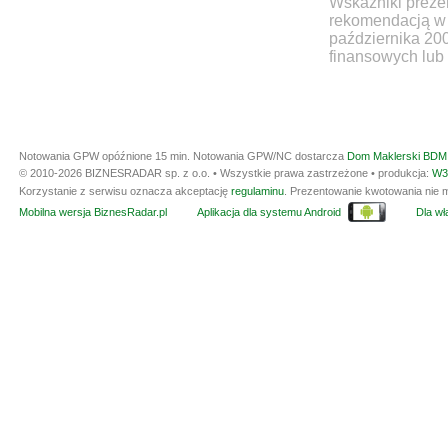
Wskaźniki prezen
rekomendacją w 
października 20
finansowych lub 
Notowania GPW opóźnione 15 min.
Notowania GPW/NC dostarcza
Dom Maklerski BDM 
© 2010-2026 BIZNESRADAR sp. z o.o. • Wszystkie prawa zastrzeżone • produkcja:
W3
Korzystanie z serwisu oznacza akceptację
regulaminu
. Prezentowanie kwotowania nie m
Mobilna wersja BiznesRadar.pl
Aplikacja dla systemu Android
Dla wła