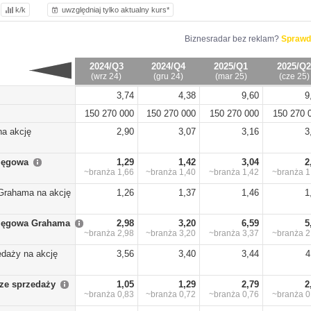
k/k
uwzględniaj tylko aktualny kurs*
Biznesradar bez reklam?
Sprawd
2024/Q3
2024/Q4
2025/Q1
2025/Q2
(wrz 24)
(gru 24)
(mar 25)
(cze 25)
3,74
4,38
9,60
9
150 270 000
150 270 000
150 270 000
150 270 
na akcję
2,90
3,07
3,16
3
sięgowa
1,29
1,42
3,04
2
~branża
1,66
~branża
1,40
~branża
1,42
~branża
1
Grahama na akcję
1,26
1,37
1,46
1
sięgowa Grahama
2,98
3,20
6,59
5
~branża
2,98
~branża
3,20
~branża
3,37
~branża
2
edaży na akcję
3,56
3,40
3,44
4
ze sprzedaży
1,05
1,29
2,79
2
~branża
0,83
~branża
0,72
~branża
0,76
~branża
0