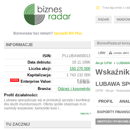
Trwa łączenie z ra
RADAR
WIADOM
Biznesradar bez reklam?
Sprawdź BR Plus
BiznesRadar.pl korzy
INFORMACJE
LBW:
ustaw alert
ISIN:
PLLUBAW00013
Data debiutu:
18.11.1996
Akcje GPW
•
LUBAWA 
Liczba akcji:
150 270 000
Wskaźnik
Kapitalizacja:
1 743 132 000
Enterprise Value:
1
LUBAWA SP
684
Branża:
Odzież i kosmetyki
020
GPW - Akcje - Notowania
000
Profil działalności:
Lubawa specjalizuje się w produkcji sprzętu i konfekcji
PROFIL
ANAL
dla służb mundurowych. Oferta spółki obejmuje m.in.
namioty wojskowe, kamizelki kulo i...
RAPORTY FINANS
więcej »
WARTOŚCI RYNKOWE
TU ZACZNIJ