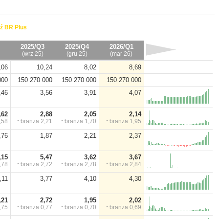
ź BR Plus
2025/Q3
2025/Q4
2026/Q1
(wrz 25)
(gru 25)
(mar 26)
,06
10,24
8,02
8,69
000
150 270 000
150 270 000
150 270 000
,46
3,56
3,91
4,07
,62
2,88
2,05
2,14
,58
~branża
2,21
~branża
1,70
~branża
1,95
,76
1,87
2,21
2,37
,15
5,47
3,62
3,67
,78
~branża
2,72
~branża
2,78
~branża
2,84
,11
3,77
4,10
4,30
,21
2,72
1,95
2,02
,75
~branża
0,77
~branża
0,70
~branża
0,69