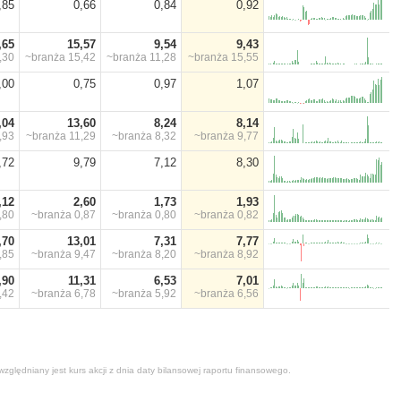
,85
0,66
0,84
0,92
,65
15,57
9,54
9,43
,30
~branża
15,42
~branża
11,28
~branża
15,55
,00
0,75
0,97
1,07
,04
13,60
8,24
8,14
,93
~branża
11,29
~branża
8,32
~branża
9,77
,72
9,79
7,12
8,30
,12
2,60
1,73
1,93
,80
~branża
0,87
~branża
0,80
~branża
0,82
,70
13,01
7,31
7,77
,85
~branża
9,47
~branża
8,20
~branża
8,92
,90
11,31
6,53
7,01
,42
~branża
6,78
~branża
5,92
~branża
6,56
zględniany jest kurs akcji z dnia daty bilansowej raportu finansowego.