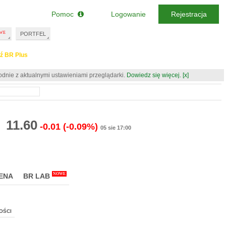
Pomoc
Logowanie
Rejestracja
PORTFEL
ź BR Plus
odnie z aktualnymi ustawieniami przeglądarki.
Dowiedz się więcej.
[x]
11.60
-0.01
(-0.09%)
05 sie 17:00
NOWE
ENA
BR LAB
OŚCI