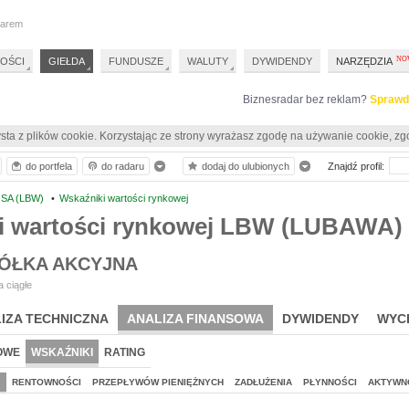
darem
OŚCI
GIEŁDA
FUNDUSZE
WALUTY
DYWIDENDY
NARZĘDZIA
Biznesradar bez reklam?
Sprawd
sta z plików cookie. Korzystając ze strony wyrażasz zgodę na używanie cookie, zg
do portfela
do radaru
dodaj do ulubionych
Znajdź profil:
SA (LBW)
•
Wskaźniki wartości rynkowej
i wartości rynkowej LBW (LUBAWA)
ÓŁKA AKCYJNA
 ciągłe
IZA TECHNICZNA
ANALIZA FINANSOWA
DYWIDENDY
WYC
OWE
WSKAŹNIKI
RATING
J
RENTOWNOŚCI
PRZEPŁYWÓW PIENIĘŻNYCH
ZADŁUŻENIA
PŁYNNOŚCI
AKTYWN