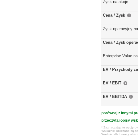
Zysk na akcję
Cena / Zysk
Zysk operacyjny na
Cena / Zysk opera
Enterprise Value na
EV / Przychody ze
EV / EBIT
EV / EBITDA
porównaj z innymi pr
przeczytaj opisy ws
* Zaznaczając tę opcję uw
Wskaźniki obliczane są na
Wartości dla branży obli