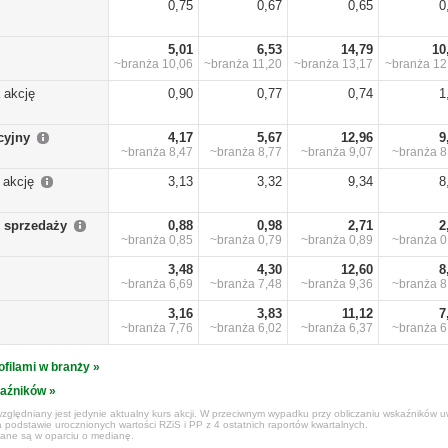
0,75
0,67
0,65
0
5,01
6,53
14,79
10
~branża
10,06
~branża
11,20
~branża
13,17
~branża
12
 akcję
0,90
0,77
0,74
1
cyjny
4,17
5,67
12,96
9
~branża
8,47
~branża
8,77
~branża
9,07
~branża
8
 akcję
3,13
3,32
9,34
8
 sprzedaży
0,88
0,98
2,71
2
~branża
0,85
~branża
0,79
~branża
0,89
~branża
0
3,48
4,30
12,60
8
~branża
6,69
~branża
7,48
~branża
9,36
~branża
8
3,16
3,83
11,12
7
~branża
7,76
~branża
6,02
~branża
6,37
~branża
6
ofilami w branży »
kaźników »
zględniany jest jedynie aktualny kurs akcji. W przeciwnym wypadku przy obliczaniu wskaźników uw
 podstawie urocznionych wartości RZiS i PP z 4 ostatnich raportów kwartalnych.
czane są w oparciu o medianę.