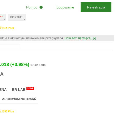
Pomoc
Logowanie
Rejestracja
PORTFEL
ź BR Plus
odnie z aktualnymi ustawieniami przeglądarki.
Dowiedz się więcej.
[x]
.018
(+3.98%)
07 sie 17:00
NA
NOWE
ENA
BR LAB
ARCHIWUM NOTOWAŃ
ź BR Plus