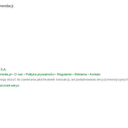
mendacji.
S.A.
media.pl
•
O nas
•
Polityka prywatności
•
Regulamin
•
Reklama
•
Kontakt
ogą służyć do zawierania jakichkolwiek transakcji, ani podejmowania decyzji inwestycyjnych
ścicieli witryn