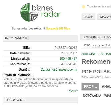
Trwa łączenie z ra
RADAR
WIADOM
Biznesradar bez reklam?
Sprawdź BR Plus
BiznesRadar.pl korzy
INFORMACJE
PGV:
ustaw alert
ISIN:
PLZSTAL00012
Data debiutu:
27.08.2007
Akcje GPW
•
PGF POL
Liczba akcji:
100 498 437
Rekomend
Kapitalizacja:
47 284 515
Branża:
Działalność inwestycyjna
PGF POLSK
Profil działalności:
GPW - Akcje/PDA - Noto
Polska Grupa Fotowoltaiczna (wcześniej Zastal), po
przejęciu większościowego pakietu udziałów w spółce
K500, koncentruje się na działalności na...
PROFIL
ANAL
więcej »
NOTOWANIA
WIA
TU ZACZNIJ