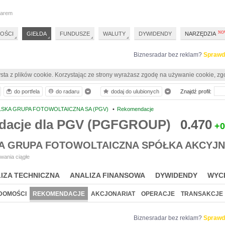
darem
OŚCI
GIEŁDA
FUNDUSZE
WALUTY
DYWIDENDY
NARZĘDZIA
Biznesradar bez reklam?
Sprawd
sta z plików cookie. Korzystając ze strony wyrażasz zgodę na używanie cookie, zg
do portfela
do radaru
dodaj do ulubionych
Znajdź profil:
SKA GRUPA FOTOWOLTAICZNA SA (PGV)
•
Rekomendacje
acje dla PGV (PGFGROUP)
0.470
+0
A GRUPA FOTOWOLTAICZNA SPÓŁKA AKCYJ
wania ciągłe
IZA TECHNICZNA
ANALIZA FINANSOWA
DYWIDENDY
WYC
DOMOŚCI
REKOMENDACJE
AKCJONARIAT
OPERACJE
TRANSAKCJE
Biznesradar bez reklam?
Sprawd