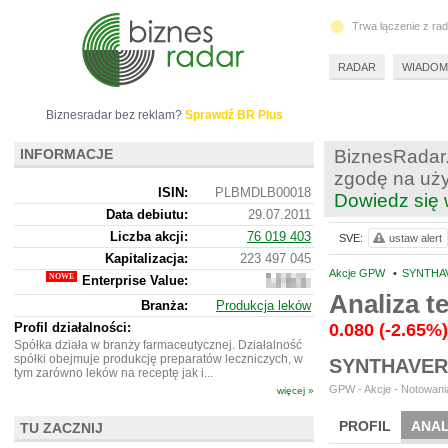
Trwa łączenie z ra
RADAR
WIADOM
Biznesradar bez reklam?
Sprawdź BR Plus
INFORMACJE
BiznesRadar.
zgodę na uży
ISIN:
PLBMDLB00018
Dowiedz się 
Data debiutu:
29.07.2011
Liczba akcji:
76 019 403
SVE:
ustaw alert
Kapitalizacja:
223 497 045
Akcje GPW
•
SYNTHAV
Enterprise Value:
305
822
Analiza 
Branża:
Produkcja leków
045
Profil działalności:
0.080
(-2.65%)
Spółka działa w branży farmaceutycznej. Działalność
spółki obejmuje produkcję preparatów leczniczych, w
SYNTHAVER
tym zarówno leków na receptę jak i...
GPW - Akcje - Notowania
więcej »
PROFIL
ANAL
TU ZACZNIJ