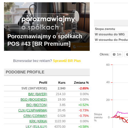
Stopa zwrotu
W stosunku do WIG
Porozmawiajmy o spółkach
W stosunku do Produ
POS #43 [BR Premium]
Okres:
1m
Biznesradar bez reklam?
Sprawdź BR Plus
60
PODOBNE PROFILE
40
Profil
Kurs
Zmiana %
SVE (SNTVERSE)
2.940
-2.65%
BAY (BAYER)
214.10
0.00%
BGD (BIOGENED)
19.00
0.00%
20
BIO (BIOTON)
3.85
+0.52%
CLN (CLNPHARMA)
20.45
-0.73%
Stopa
CRM (CORMAY)
0.528
-0.75%
zwrotu
0
%
KRK (KRKA)
1122.00
0.00%
LILY (ELILILLY)
4370.00
+0.58%