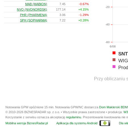
MAB (MABION)
7.45
-0.67%
-20
NVO (NVONORDSK)
177.14
+4.15%
PHR (PHARMENA)
3.06
-1.29%
SPH (SOPHARMA)
7.22
+0.28%
-40
-60
6/08
SNT
WIG
Prod
Przy obliczaniu 
Notowania GPW opóźnione 15 min.
Notowania GPW/NC dostarcza
Dom Maklerski BDM 
© 2010-2026 BIZNESRADAR sp. z o.o. • Wszystkie prawa zastrzeżone • produkcja:
W3
Korzystanie z serwisu oznacza akceptację
regulaminu
. Prezentowanie kwotowania nie m
Mobilna wersja BiznesRadar.pl
Aplikacja dla systemu Android
Dla wła