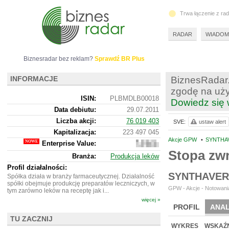
Trwa łączenie z ra
RADAR
WIADOM
Biznesradar bez reklam?
Sprawdź BR Plus
INFORMACJE
BiznesRadar.
zgodę na uży
ISIN:
PLBMDLB00018
Dowiedz się 
Data debiutu:
29.07.2011
Liczba akcji:
76 019 403
SVE:
ustaw alert
Kapitalizacja:
223 497 045
Akcje GPW
•
SYNTHAV
Enterprise Value:
305
822
Stopa zw
Branża:
Produkcja leków
045
Profil działalności:
SYNTHAVER
Spółka działa w branży farmaceutycznej. Działalność
spółki obejmuje produkcję preparatów leczniczych, w
GPW - Akcje - Notowania
tym zarówno leków na receptę jak i...
więcej »
PROFIL
ANAL
TU ZACZNIJ
WYCENA
BR 
WYKRES
WSKAŹN