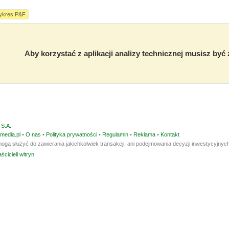
ykres P&F
Aby korzystać z aplikacji analizy technicznej musisz by
S.A.
media.pl
•
O nas
•
Polityka prywatności
•
Regulamin
•
Reklama
•
Kontakt
ogą służyć do zawierania jakichkolwiek transakcji, ani podejmowania decyzji inwestycyjnych
ścicieli witryn