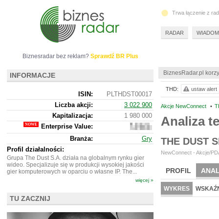
Trwa łączenie z ra
RADAR
WIADOM
Biznesradar bez reklam?
Sprawdź BR Plus
BiznesRadar.pl korzy
INFORMACJE
THD:
ustaw alert
ISIN:
PLTHDST00017
Liczba akcji:
3 022 900
Akcje NewConnect
•
T
Kapitalizacja:
1 980 000
Analiza 
Enterprise Value:
1
952
Branża:
Gry
THE DUST 
000
Profil działalności:
NewConnect - Akcje/PDA
Grupa The Dust S.A. działa na globalnym rynku gier
wideo. Specjalizuje się w produkcji wysokiej jakości
PROFIL
ANAL
gier komputerowych w oparciu o własne IP. The...
więcej »
WYKRES
WSKAŹN
TU ZACZNIJ