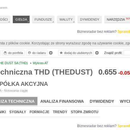
darem
OŚCI
GIEŁDA
FUNDUSZE
WALUTY
DYWIDENDY
NARZĘDZIA
Biznesradar bez reklam?
Sprawd
sta z plików cookie. Korzystając ze strony wyrażasz zgodę na używanie cookie, zg
do portfela
do radaru
dodaj do ulubionych
Znajdź profil:
HE DUST SA (THD)
•
Wykres AT
techniczna THD (THEDUST)
0.655
-0.0
SPÓŁKA AKCYJNA
 - Notowania ciągłe
IZA TECHNICZNA
ANALIZA FINANSOWA
DYWIDENDY
WYC
IKI
SYGNAŁY
FORMACJE
TRENDY
STOPA ZWROTU
Biznesradar bez reklam?
Sprawd