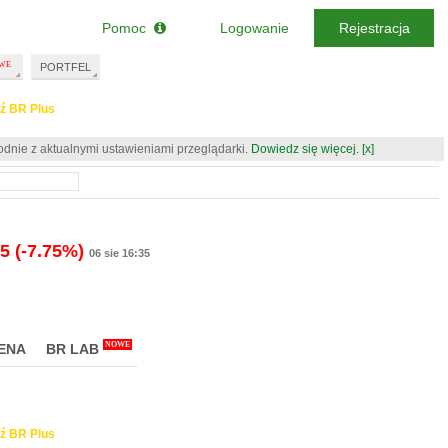
Pomoc
Logowanie
Rejestracja
PORTFEL
ź BR Plus
odnie z aktualnymi ustawieniami przeglądarki.
Dowiedz się więcej.
[x]
55
(-7.75%)
06 sie 16:35
NOWE
ENA
BR LAB
ź BR Plus