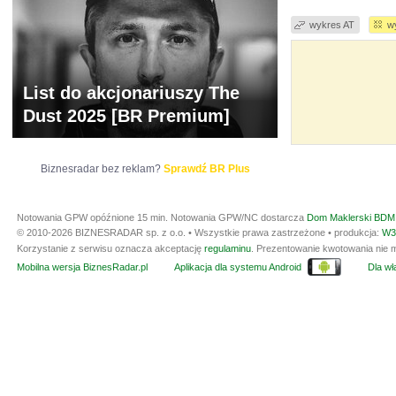
wykres AT
w
List do akcjonariuszy The
Dust 2025 [BR Premium]
Biznesradar bez reklam?
Sprawdź BR Plus
Notowania GPW opóźnione 15 min.
Notowania GPW/NC dostarcza
Dom Maklerski BDM 
© 2010-2026 BIZNESRADAR sp. z o.o. • Wszystkie prawa zastrzeżone • produkcja:
W3
Korzystanie z serwisu oznacza akceptację
regulaminu
. Prezentowanie kwotowania nie m
Mobilna wersja BiznesRadar.pl
Aplikacja dla systemu Android
Dla wła