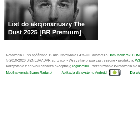
List do akcjonariuszy The
Dust 2025 [BR Premium]
Notowania GPW opóźnione 15 min.
Notowania GPW/NC dostarcza
Dom Maklerski BDM 
© 2010-2026 BIZNESRADAR sp. z o.o. • Wszystkie prawa zastrzeżone • produkcja:
W3
Korzystanie z serwisu oznacza akceptację
regulaminu
. Prezentowanie kwotowania nie m
Mobilna wersja BiznesRadar.pl
Aplikacja dla systemu Android
Dla wła