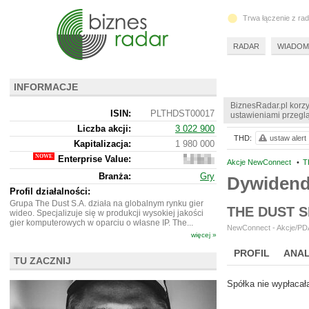
Trwa łączenie z ra
RADAR
WIADOM
INFORMACJE
BiznesRadar.pl korzy
ISIN:
PLTHDST00017
ustawieniami przeglą
Liczba akcji:
3 022 900
THD:
ustaw alert
Kapitalizacja:
1 980 000
Enterprise Value:
1
Akcje NewConnect
•
T
952
Branża:
Gry
Dywiden
000
Profil działalności:
Grupa The Dust S.A. działa na globalnym rynku gier
THE DUST 
wideo. Specjalizuje się w produkcji wysokiej jakości
gier komputerowych w oparciu o własne IP. The...
NewConnect - Akcje/PDA
więcej »
PROFIL
ANAL
TU ZACZNIJ
NOWE
BR LAB
Spółka nie wypłacał