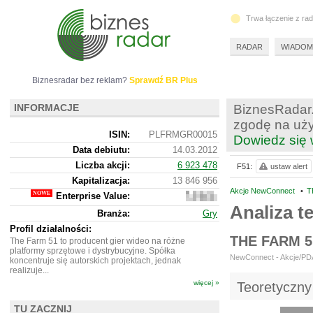
Trwa łączenie z ra
RADAR
WIADOM
Biznesradar bez reklam?
Sprawdź BR Plus
INFORMACJE
BiznesRadar.
zgodę na uży
ISIN:
PLFRMGR00015
Dowiedz się 
Data debiutu:
14.03.2012
Liczba akcji:
6 923 478
F51:
ustaw alert
Kapitalizacja:
13 846 956
Akcje NewConnect
•
T
Enterprise Value:
13
632
Analiza t
Branża:
Gry
956
Profil działalności:
THE FARM 
The Farm 51 to producent gier wideo na różne
platformy sprzętowe i dystrybucyjne. Spółka
NewConnect - Akcje/PDA 
koncentruje się autorskich projektach, jednak
realizuje...
więcej »
Teoretyczny
TU ZACZNIJ