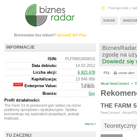
Trwa łączenie z ra
RADAR
WIADOM
Biznesradar bez reklam?
Sprawdź BR Plus
INFORMACJE
BiznesRadar.
zgodę na uży
ISIN:
PLFRMGR00015
Dowiedz się 
Data debiutu:
14.03.2012
Liczba akcji:
6 923 478
F51:
ustaw alert
Kapitalizacja:
13 846 956
Akcje NewConnect
•
T
Enterprise Value:
13
632
Rekomend
Branża:
Gry
956
Profil działalności:
THE FARM 
The Farm 51 to producent gier wideo na różne
platformy sprzętowe i dystrybucyjne. Spółka
NewConnect - Akcje/PDA 
koncentruje się autorskich projektach, jednak
realizuje...
więcej »
Teoretyczny
TU ZACZNIJ