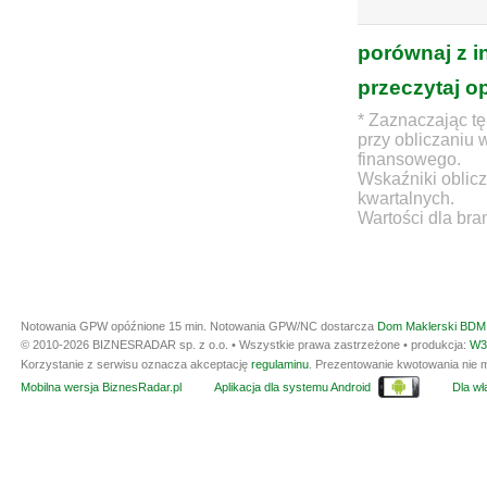
porównaj z i
przeczytaj o
* Zaznaczając tę
przy obliczaniu 
finansowego.
Wskaźniki oblicz
kwartalnych.
Wartości dla bra
Notowania GPW opóźnione 15 min.
Notowania GPW/NC dostarcza
Dom Maklerski BDM 
© 2010-2026 BIZNESRADAR sp. z o.o. • Wszystkie prawa zastrzeżone • produkcja:
W3
Korzystanie z serwisu oznacza akceptację
regulaminu
. Prezentowanie kwotowania nie m
Mobilna wersja BiznesRadar.pl
Aplikacja dla systemu Android
Dla wła