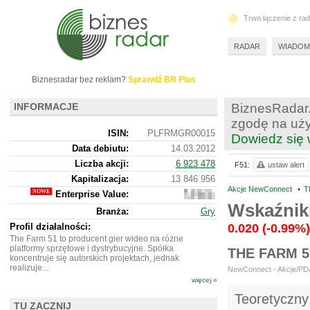
Trwa łączenie z ra
RADAR
WIADOM
Biznesradar bez reklam?
Sprawdź BR Plus
INFORMACJE
BiznesRadar.
zgodę na uży
ISIN:
PLFRMGR00015
Dowiedz się 
Data debiutu:
14.03.2012
Liczba akcji:
6 923 478
F51:
ustaw alert
Kapitalizacja:
13 846 956
Akcje NewConnect
•
T
Enterprise Value:
13
632
Wskaźnik
Branża:
Gry
956
Profil działalności:
0.020
(-0.99%)
The Farm 51 to producent gier wideo na różne
platformy sprzętowe i dystrybucyjne. Spółka
THE FARM 
koncentruje się autorskich projektach, jednak
realizuje...
NewConnect - Akcje/PDA 
więcej »
Teoretyczny
TU ZACZNIJ