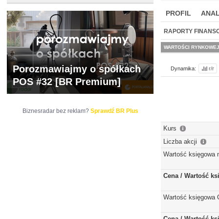
PROFIL
ANAL
NOWE
BR LAB
RAPORTY FINANS
WARTOŚCI RYNKOWE
Porozmawiajmy o spółkach
Dynamika:
r/r
POS #32 [BR Premium]
Biznesradar bez reklam?
Sprawdź BR Plus
Kurs
Liczba akcji
Wartość księgowa 
Cena / Wartość k
Wartość księgowa 
Cena / Wartość k