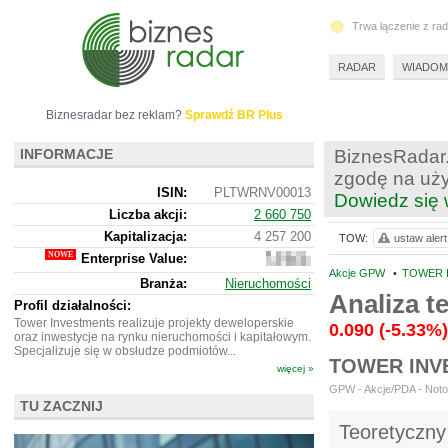
Trwa łączenie z ra
RADAR
WIADOM
Biznesradar bez reklam?
Sprawdź BR Plus
INFORMACJE
BiznesRadar.
zgodę na uży
ISIN:
PLTWRNV00013
Dowiedz się 
Liczba akcji:
2 660 750
Kapitalizacja:
4 257 200
TOW:
ustaw alert
Enterprise Value:
4
290
Akcje GPW
•
TOWER 
Branża:
Nieruchomości
200
Analiza 
Profil działalności:
Tower Investments realizuje projekty deweloperskie
0.090
(-5.33%)
oraz inwestycje na rynku nieruchomości i kapitałowym.
Specjalizuje się w obsłudze podmiotów...
TOWER INV
więcej »
GPW - Akcje/PDA - Notow
TU ZACZNIJ
Teoretyczny